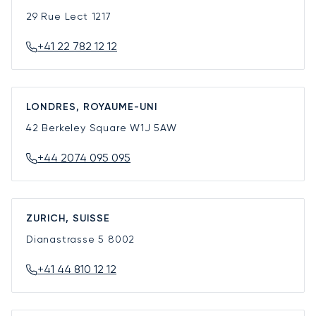
29 Rue Lect
1217
+41 22 782 12 12
LONDRES, ROYAUME-UNI
42 Berkeley Square
W1J 5AW
+44 2074 095 095
ZURICH, SUISSE
Dianastrasse 5
8002
+41 44 810 12 12