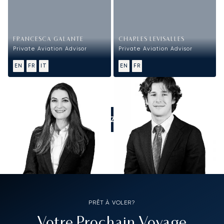
FRANCESCA GALANTE
CHARLES LEVISALLES
Private Aviation Advisor
Private Aviation Advisor
EN
FR
IT
EN
FR
APPELEZ-NOUS
PRÊT À VOLER?
Votre Prochain Voyage