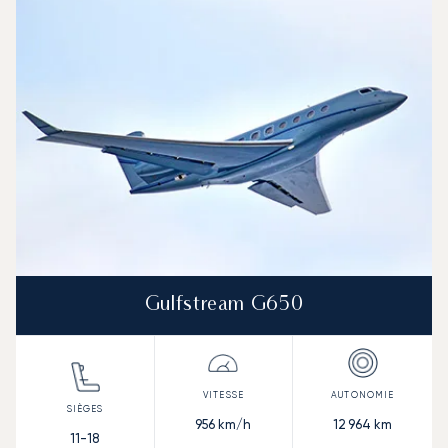
Vitesse (km/h)
Vitesse (nœuds)
Autonomie (km)
Autonomie (NM)
Gulfstream G650
956
km/h
12 964
km
11-18