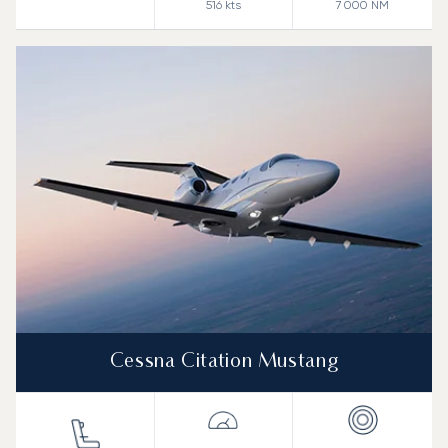
516
kts
7 000
NM
Cessna Citation Mustang