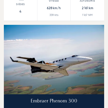
628
km/h
2 161
km
4
339
kts
1 167
NM
Embraer Phenom 300