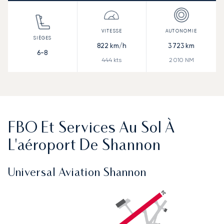
822
km/h
3 723
km
6-8
444
kts
2 010
NM
FBO Et Services Au Sol À
L'aéroport De Shannon
Universal Aviation Shannon