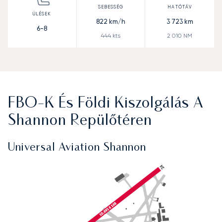
822
km/h
3 723
km
6-8
444
kts
2 010
NM
FBO-K És Földi Kiszolgálás A
Shannon Repülőtéren
Universal Aviation Shannon