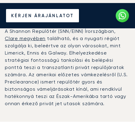
Magánrepülőgép bérlése a
KÉRJEN ÁRAJÁNLATOT
Shannon Repülőtérre (SNN)
A Shannon Repülőtér (SNN/EINN) Írországban,
Clare megyében
található, és a nyugati régiót
szolgálja ki, beleértve az olyan városokat, mint
Limerick, Ennis és Galway. Elhelyezkedése
stratégiai fontosságú tankolási és belépési
ponttá teszi a transzatlanti privát repülőjáratok
számára. Az amerikai előzetes vámkezelésről (U.S.
Preclearance) ismert repülőtér gyors és
biztonságos vámeljárásokat kínál, ami rendkívül
hatékonnyá teszi az Észak-Amerikába tartó vagy
onnan érkező privát jet utasok számára.