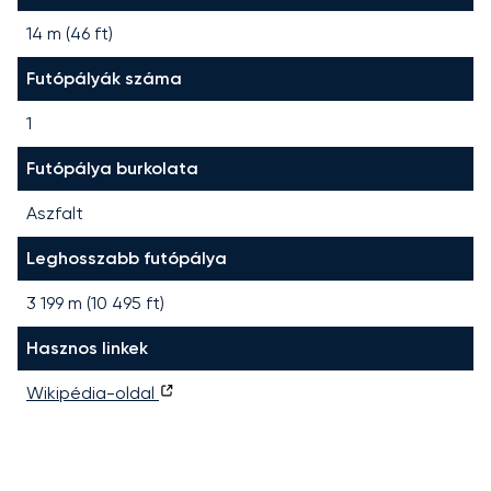
14 m (46 ft)
Futópályák száma
1
Futópálya burkolata
Aszfalt
Leghosszabb futópálya
3 199
m (
10 495
ft)
Hasznos linkek
Wikipédia-oldal