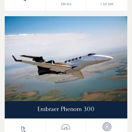
339
kts
1 167
NM
Embraer Phenom 300