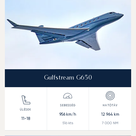
Gulfstream G650
956
km/h
12 964
km
11-18
516
kts
7 000
NM