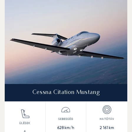
Cessna Citation Mustang
628
km/h
2 161
km
4