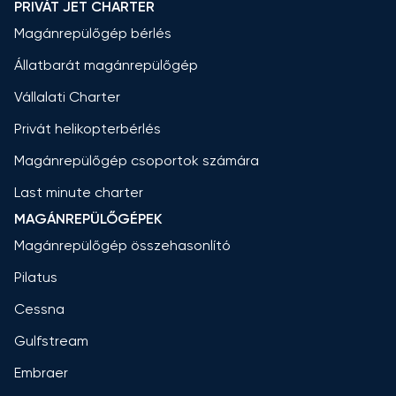
PRIVÁT JET CHARTER
Magánrepülőgép bérlés
Állatbarát magánrepülőgép
Vállalati Charter
Privát helikopterbérlés
Magánrepülőgép csoportok számára
Last minute charter
MAGÁNREPÜLŐGÉPEK
Magánrepülőgép összehasonlító
Pilatus
Cessna
Gulfstream
Embraer