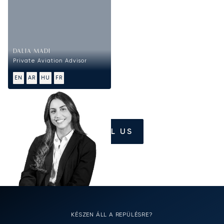
DALIA MADI
Private Aviation Advisor
EN
AR
HU
FR
CALL US
KÉSZEN ÁLL A REPÜLÉSRE?