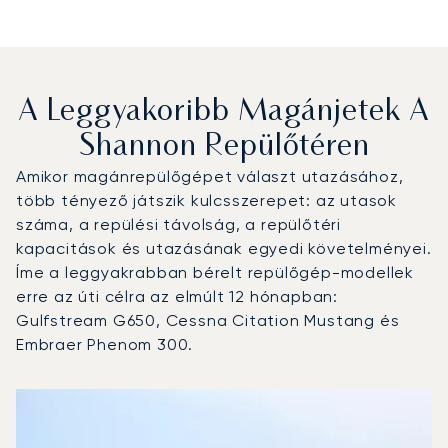
A Leggyakoribb Magánjetek A
Shannon Repülőtéren
Amikor magánrepülőgépet választ utazásához,
több tényező játszik kulcsszerepet: az utasok
száma, a repülési távolság, a repülőtéri
kapacitások és utazásának egyedi követelményei.
Íme a leggyakrabban bérelt repülőgép-modellek
erre az úti célra az elmúlt 12 hónapban:
Gulfstream G650, Cessna Citation Mustang és
Embraer Phenom 300.
Shannon Repülőtér : A 3 legtöbbet repült repülőgép-típu
Repülőgép fotója
Repülőgép-típus
Ülőhelyek
Sebesség (km/h)
Sebesség (csomó)
Hatótávolság (km)
Hatótávolság (NM)