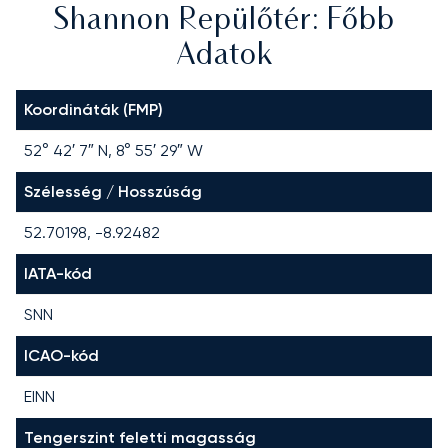
Shannon Repülőtér: Főbb
Adatok
Koordináták (FMP)
52° 42′ 7″ N, 8° 55′ 29″ W
Szélesség / Hosszúság
52.70198, -8.92482
IATA-kód
SNN
ICAO-kód
EINN
Tengerszint feletti magasság