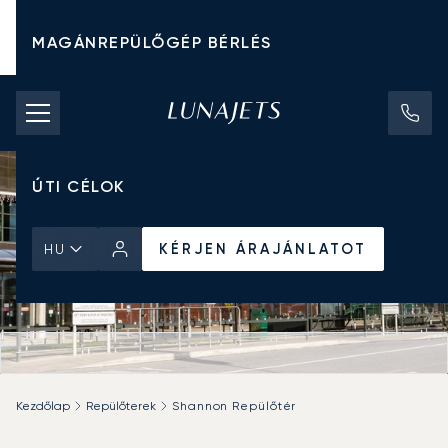
MAGÁNREPÜLŐGÉP BÉRLÉS
CHARTER ÁRAK
MAGÁNREPÜLŐGÉPEK
ÚTI CÉLOK
KÉRJEN ÁRAJÁNLATOT
HU
Kezdőlap
Repülőterek
Shannon Repülőtér