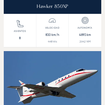
Hawker 850XP
830
km/h
4893
km
8
448
kts
2642
NM