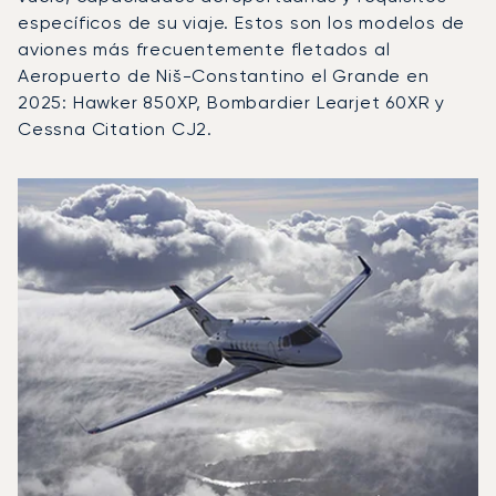
específicos de su viaje. Estos son los modelos de
aviones más frecuentemente fletados al
Aeropuerto de Niš-Constantino el Grande en
2025: Hawker 850XP, Bombardier Learjet 60XR y
Cessna Citation CJ2.
Aeropuerto de Niš-Constantino el Grande : Los 3 model
Foto de la aeronave
Modelo de aeronave
Asientos
Velocidad (km/h)
Velocidad (nudos)
Autonomía (km
Autonomía (NM)