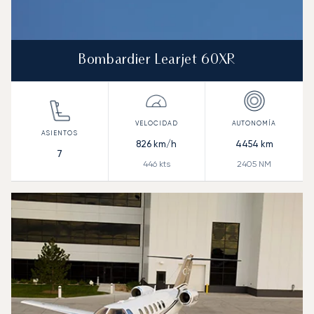
Bombardier Learjet 60XR
826
km/h
4454
km
7
446
kts
2405
NM