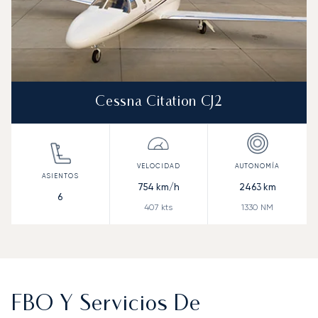
Cessna Citation CJ2
754
km/h
2463
km
6
407
kts
1330
NM
FBO Y Servicios De