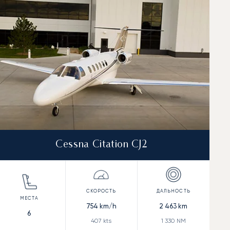
Cessna Citation CJ2
754
km/h
2 463
km
6
407
kts
1 330
NM