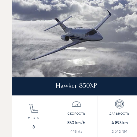
Дальность (NM)
Hawker 850XP
830
km/h
4 893
km
8
448
kts
2 642
NM