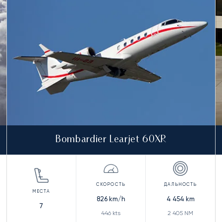
Bombardier Learjet 60XR
826
km/h
4 454
km
7
446
kts
2 405
NM