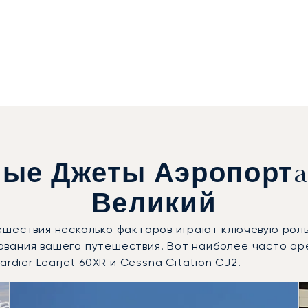
ые Джеты Аэропортa
Великий
ешествия несколько факторов играют ключевую роль
ования вашего путешествия. Вот наиболее часто а
rdier Learjet 60XR и Cessna Citation CJ2.
требованные модели воздушных судов по числу полётных 
Места
Дальность (км)