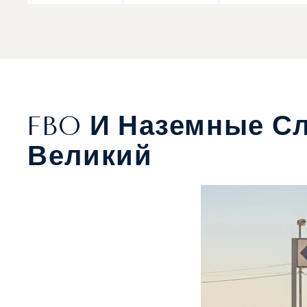
FBO И Наземные С
Великий