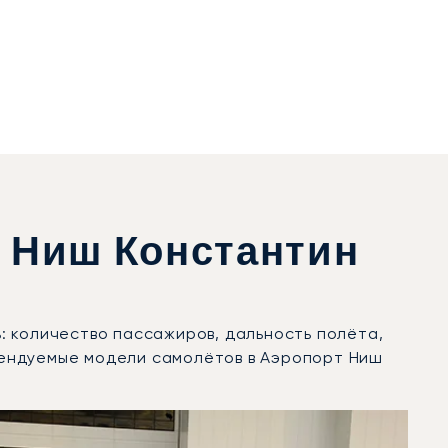
 Ниш Константин
: количество пассажиров, дальность полёта,
рендуемые модели самолётов в Аэропорт Ниш
движений в 2025 году