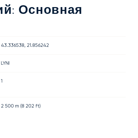
ий: Основная
43.336538, 21.856242
LYNI
1
2 500
m (
8 202
ft)