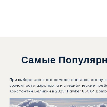
Самые Популярн
При выборе частного самолёта для вашего пут
возможности аэропорта и специфические треб
Константин Великий в 2025: Hawker 850XP, Bomba
Аэропорт Ниш Константин Великий : 3 наиболее вос
Фото воздушного судна
Модель воздушного судна
Скорость (км/ч)
Скорость (узлы)