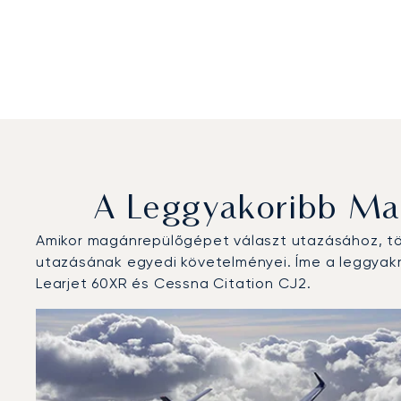
A Leggyakoribb Mag
Amikor magánrepülőgépet választ utazásához, töb
utazásának egyedi követelményei. Íme a leggyakr
Learjet 60XR és Cessna Citation CJ2.
Niši Nagy Konstantin repülőtér : A 3 legtöbbet repült
Repülőgép fotója
Repülőgép-típus
Ülőhelyek
Sebesség (km/h)
Sebesség (csomó)
Hatótávolság (
Hatótávolság (NM)