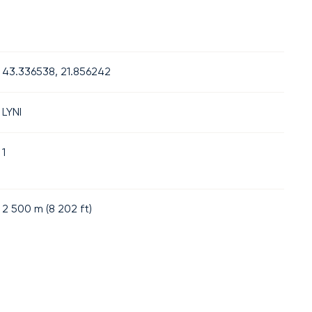
43.336538, 21.856242
LYNI
1
2 500
m (
8 202
ft)