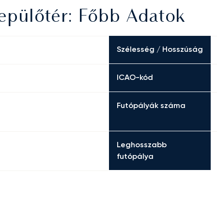
epülőtér: Főbb Adatok
Szélesség / Hosszúság
ICAO-kód
Futópályák száma
Leghosszabb
futópálya