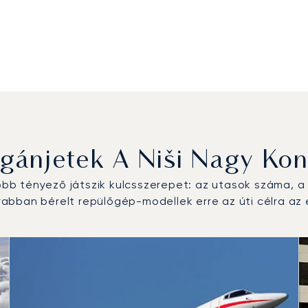
ánjetek A Niši Nagy Kon
b tényező játszik kulcsszerepet: az utasok száma, a r
abban bérelt repülőgép-modellek erre az úti célra az
 repülőgép-típus a repülési forgalom száma alapján 2025-ben
km)