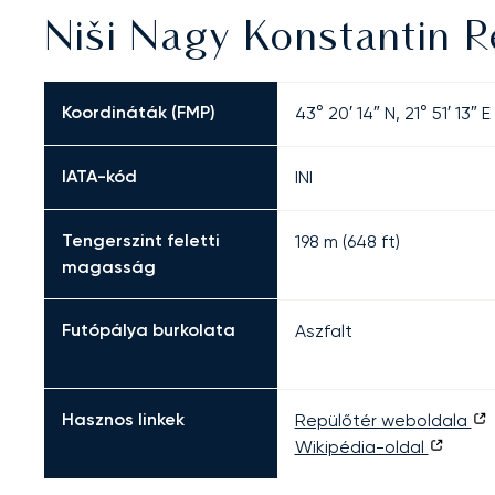
Niši Nagy Konstantin R
Koordináták (FMP)
43° 20′ 14″ N, 21° 51′ 13″ E
IATA-kód
INI
Tengerszint feletti
198 m (648 ft)
magasság
Futópálya burkolata
Aszfalt
Hasznos linkek
Repülőtér weboldala
Wikipédia-oldal