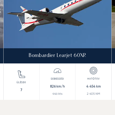
Bombardier Learjet 60XR
826
km/h
4 454
km
7
446
kts
2 405
NM