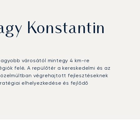
agy Konstantin
egnagyobb városától mintegy 4 km-re
giók felé. A repülőtér a kereskedelmi és az
 közelmúltban végrehajtott fejlesztéseknek
ratégiai elhelyezkedése és fejlődő