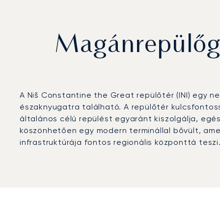
Magánrepülőgé
A Niš Constantine the Great repülőtér (INI) egy 
északnyugatra található. A repülőtér kulcsfontoss
általános célú repülést egyaránt kiszolgálja, egé
köszönhetően egy modern terminállal bővült, ame
infrastruktúrája fontos regionális központtá teszi