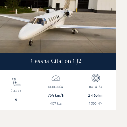
Cessna Citation CJ2
754
km/h
2 463
km
6
407
kts
1 330
NM