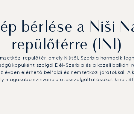
p bérlése a Niši N
repülőtérre (INI)
nemzetközi repülőtér, amely Ništől, Szerbia harmadik l
ágú kapuként szolgál Dél-Szerbia és a közeli balkáni ré
sz évben elérhető belföldi és nemzetközi járatokkal. A
ly magasabb színvonalú utasszolgáltatásokat kínál. St
.