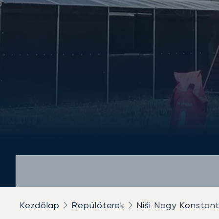
Kezdőlap
Repülőterek
Niši Nagy Konstant