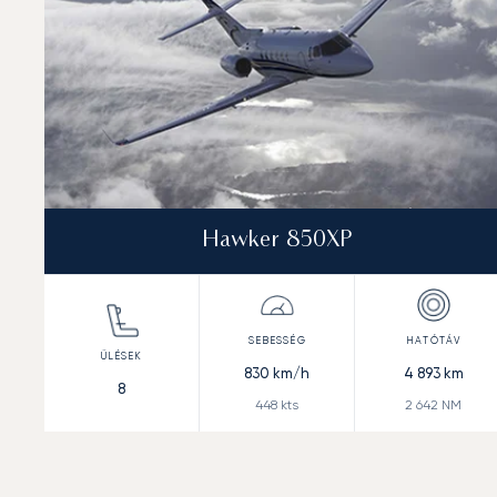
Hawker 850XP
830
km/h
4 893
km
8
448
kts
2 642
NM