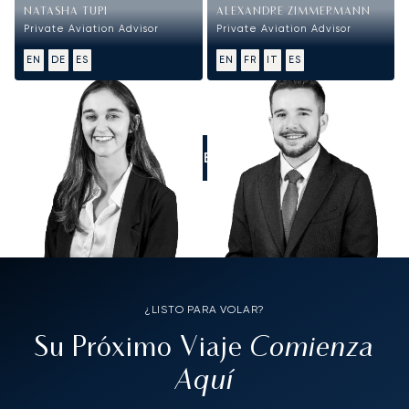
NATASHA TUPI
ALEXANDRE ZIMMERMANN
Private Aviation Advisor
Private Aviation Advisor
EN
DE
ES
EN
FR
IT
ES
LLÁMENOS
¿LISTO PARA VOLAR?
Comienza
Su Próximo Viaje
Aquí