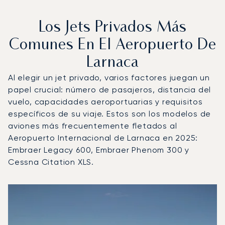
Los Jets Privados Más
Comunes En El Aeropuerto De
Larnaca
Al elegir un jet privado, varios factores juegan un
papel crucial: número de pasajeros, distancia del
vuelo, capacidades aeroportuarias y requisitos
específicos de su viaje. Estos son los modelos de
aviones más frecuentemente fletados al
Aeropuerto Internacional de Larnaca en 2025:
Embraer Legacy 600, Embraer Phenom 300 y
Cessna Citation XLS.
Aeropuerto Internacional de Larnaca : Los 3 modelos de
Foto de la aeronave
Modelo de aeronave
Asientos
Velocidad (km/h)
Velocidad (nudos)
Autonomía (km
Autonomía (NM)