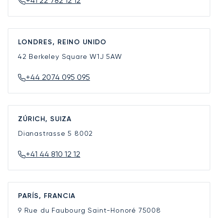
+41 22 782 12 12
LONDRES, REINO UNIDO
42 Berkeley Square
W1J 5AW
+44 2074 095 095
ZÚRICH, SUIZA
Dianastrasse 5
8002
+41 44 810 12 12
PARÍS, FRANCIA
9 Rue du Faubourg Saint-Honoré
75008