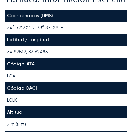
Coordenadas (DMS)
34° 52′ 30″ N, 33° 37′ 29″ E
Latitud / Longitud
34.87512, 33.62485
Código IATA
LCA
Código OACI
LCLK
Altitud
2 m (8 ft)