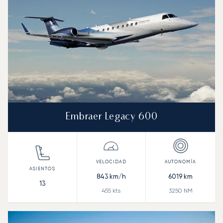
Embraer Legacy 600
843
km/h
6019
km
13
455
kts
3250
NM