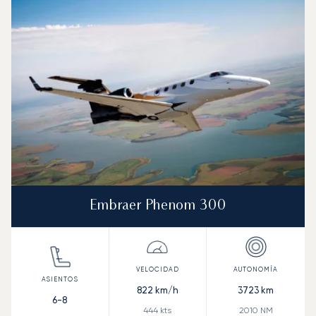
Embraer Phenom 300
822
km/h
3723
km
6-8
444
kts
2010
NM