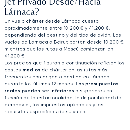
Jet Privado Desde/hacia
nos ocupamos de su traslado hasta su yate en el
Lárnaca?
puerto deportivo de Lárnaca.
Un vuelo chárter desde Lárnaca cuesta
Nos ganamos la confianza de nuestros clientes:
aproximadamente entre 10.200 € y 41.200 €,
más del 70 % elige volar de nuevo con nosotros
dependiendo del destino y del tipo de avión. Los
cada año. Su viaje a Lárnaca se gestiona con un
vuelos de Lárnaca a Beirut parten desde 10.200 €,
cuidado excepcional, para que pueda volar con
mientras que las rutas a Moscú comienzan en
total tranquilidad desde el momento de la reserva
41.200 €.
hasta su llegada final.
Los precios que figuran a continuación reflejan los
costes
medios
de chárter en las rutas más
frecuentes con origen o destino en Lárnaca
durante los últimos 12 meses.
Los presupuestos
reales pueden ser inferiores
o superiores en
función de la estacionalidad, la disponibilidad de
aeronaves, los impuestos aplicables y los
requisitos específicos de su vuelo.