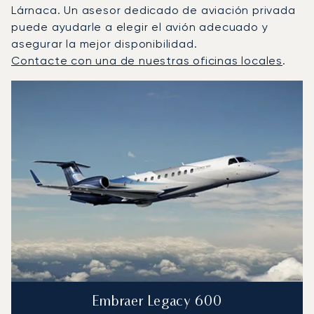
Lárnaca. Un asesor dedicado de aviación privada
puede ayudarle a elegir el avión adecuado y
asegurar la mejor disponibilidad.
Contacte con una de nuestras oficinas locales
.
Lárnaca : Los 3 modelos de aeronave más operados por 
Foto de la aeronave
Modelo de aeronave
Asientos
Velocidad (km/h)
Velocidad (nudos)
Autonomía (km
Autonomía (NM)
Embraer Legacy 600