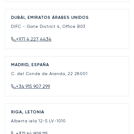
DUBÁI, EMIRATOS ÁRABES UNIDOS
DIFC - Gate District 4, Office B03
+971 4 227 4434
MADRID, ESPAÑA
C. del Conde de Aranda, 22
28001
+34 915 907 299
RIGA, LETONIA
Alberta iela 12-5
LV-1010
+371 64 909 115