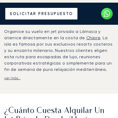
Alquile un Jet Privado
SOLICITAR PRESUPUESTO
desde o hacia Lárnaca
Organice su vuelo en jet privado a Lárnaca y
aterrice directamente en la costa de
Chipre
. La
isla es famosa por sus exclusivos resorts costeros
y su encanto milenario. Nuestros clientes eligen
esta ruta para escapadas de lujo, reuniones
corporativas estratégicas o simplemente para un
fin de semana de pura relajación mediterránea.
ver más...
Usted establece el horario y nosotros adaptamos
el vuelo chárter a sus planes. Una vez a bordo, la
cabina estará a su entera disposición para
trabajar o relajarse en privado. Tendremos
preparada su comida y bebida favoritas, y
¿Cuánto Cuesta Alquilar Un
nuestro equipo se encargará de cada detalle
para garantizar una llegada rápida; por ejemplo,