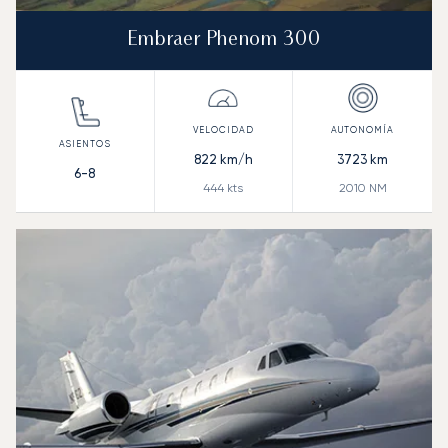
Embraer Phenom 300
822
km/h
3723
km
6-8
444
kts
2010
NM