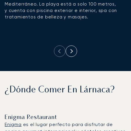
Mediterráneo. La playa está a solo 100 metros,
c
y cuenta con piscina exterior e interior, spa con
t
tratamientos de belleza y masajes.
p
e
lo
¿Dónde Comer En Lárnaca?
Enigma Restaurant
Enigma
es el lugar perfecto para disfrutar de