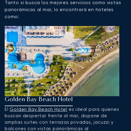
Tanto si busca los mejores servicios como vistas
panorámicas al mar, lo encontrará en hoteles
como:
Golden Bay Beach Hotel
R
El
Golden Bay Beach Hotel
es ideal para quienes
S
buscan despertar frente al mar, dispone de
a
amplias suites con terrazas privadas, jacuzzi y
H
balcones con vistas panorámicas al
d