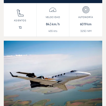
843
km/h
6019
km
13
455
kts
3250
NM