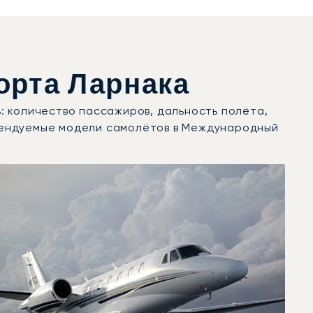
рта Ларнака
: количество пассажиров, дальность полёта,
рендуемые модели самолётов в Международный
движений в 2025 году