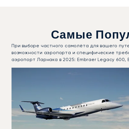
Самые Попу
При выборе частного самолёта для вашего пут
возможности аэропорта и специфические треб
аэропорт Ларнака в 2025: Embraer Legacy 600, 
Международный аэропорт Ларнака : 3 наиболее вос
Фото воздушного судна
Модель воздушного судна
Скорость (км/ч)
Скорость (узлы)
Дальность (NM)