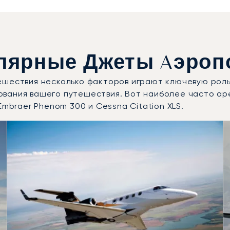
лярные Джеты Aэропо
ешествия несколько факторов играют ключевую роль
ования вашего путешествия. Вот наиболее часто а
Embraer Phenom 300 и Cessna Citation XLS.
требованные модели воздушных судов по числу полётных 
Места
Дальность (км)