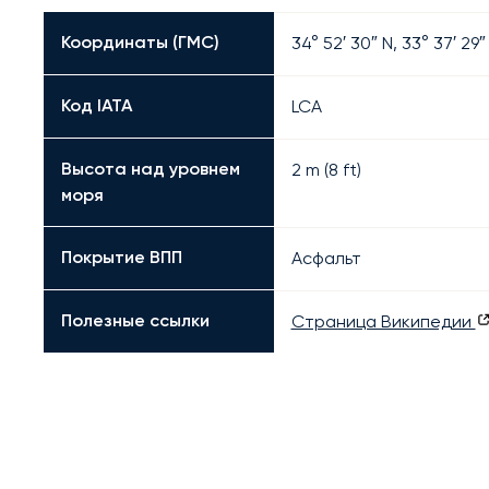
Координаты (ГМС)
34° 52′ 30″ N, 33° 37′ 29″
Код IATA
LCA
Высота над уровнем
2 m (8 ft)
моря
Покрытие ВПП
Асфальт
Полезные ссылки
Страница Википедии