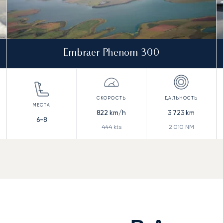
Embraer Phenom 300
822
km/h
3 723
km
6-8
444
kts
2 010
NM