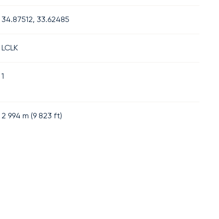
34.87512, 33.62485
LCLK
1
2 994
m (
9 823
ft)