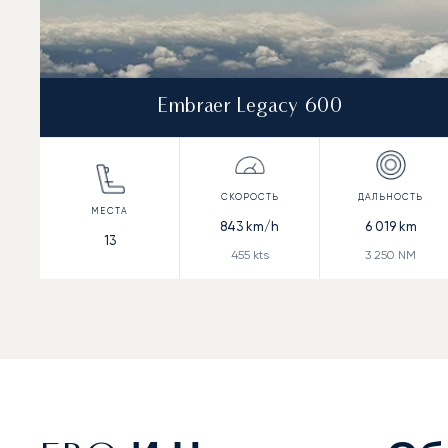
Embraer Legacy 600
843
km/h
6 019
km
13
455
kts
3 250
NM