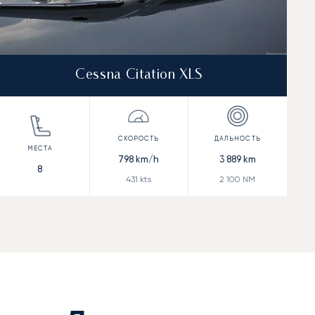
Cessna Citation XLS
798
km/h
3 889
km
8
431
kts
2 100
NM