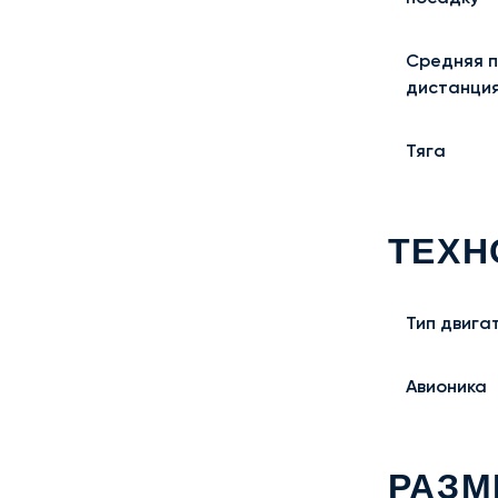
Средняя 
дистанци
Тяга
ТЕХН
Тип двига
Авионика
РАЗМ