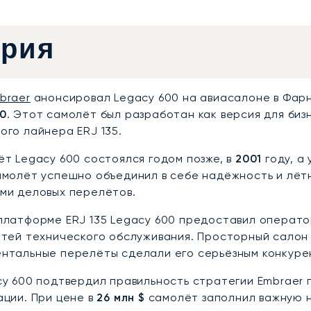
ория
braer
анонсировал Legacy 600 на авиасалоне в Фарнб
0
. Этот самолёт был разработан как версия для би
ого лайнера ERJ 135.
ёт Legacy 600 состоялся годом позже, в
2001
году, а
амолёт успешно объединил в себе надёжность и лёт
ми деловых перелётов.
платформе ERJ 135 Legacy 600 предоставил операт
етей технического обслуживания. Просторный салон
нтальные перелёты сделали его серьёзным конкурен
cy 600 подтвердил правильность стратегии Embraer
ации. При цене в
26 млн $
самолёт заполнил важную н