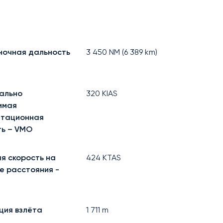
ночная дальность
3 450
NM (
6 389
km)
ально
320
KIAS
имая
атационная
ть – VMO
я скорость на
424
KTAS
е расстояния -
ция взлёта
1 711
m