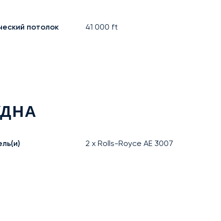
ческий потолок
41 000
ft
УДНА
ль(и)
2 x Rolls-Royce AE 3007