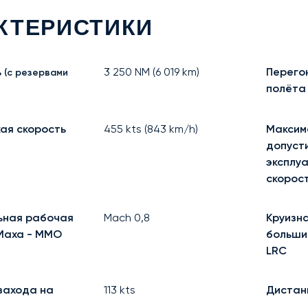
КТЕРИСТИКИ
ь
3 250
NM (
6 019
km)
Перего
(с резервами
полёта
ая скорость
455
kts (
843
km/h)
Максим
допуст
эксплу
скорос
ьная рабочая
Mach
0,8
Круизна
Маха - MMO
больши
LRC
захода на
113
kts
Дистан