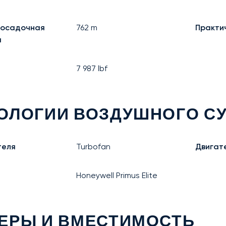
посадочная
762
m
Практи
я
7 987
lbf
ОЛОГИИ ВОЗДУШНОГО С
теля
Turbofan
Двигате
Honeywell Primus Elite
ЕРЫ И ВМЕСТИМОСТЬ