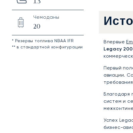
13
Чемоданы
Ист
20
* Резервы топлива NBAA IFR
Впервые
Em
** в стандартной конфигурации
Legacy 200
коммерческ
Первый пол
авиации. С
требования
Благодаря 
систем и с
межконтине
Успех Lega
бизнес-ави