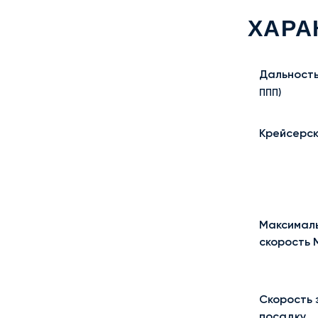
ХАРА
Дальност
ППП)
Крейсерск
Максимал
скорость 
Скорость 
посадку