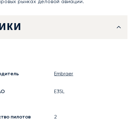
ровых рынках деловой авиации.
ики
одитель
Embraer
АО
E35L
ство пилотов
2