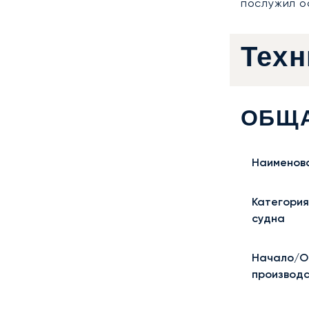
послужил о
Техн
ОБЩ
Наименов
Категория
судна
Начало/О
производ