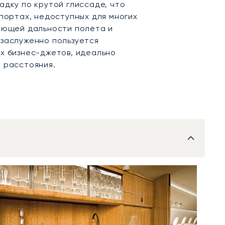
адку по крутой глиссаде, что
опортах, недоступных для многих
яющей дальности полёта и
заслуженно пользуется
х бизнес-джетов, идеально
 расстояния.