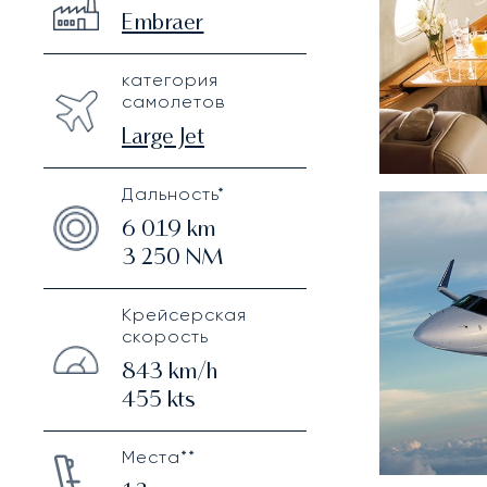
Embraer
категория
самолетов
Large Jet
Дальность*
6 019
km
3 250
NM
Крейсерская
скорость
843
km/h
455
kts
Места**