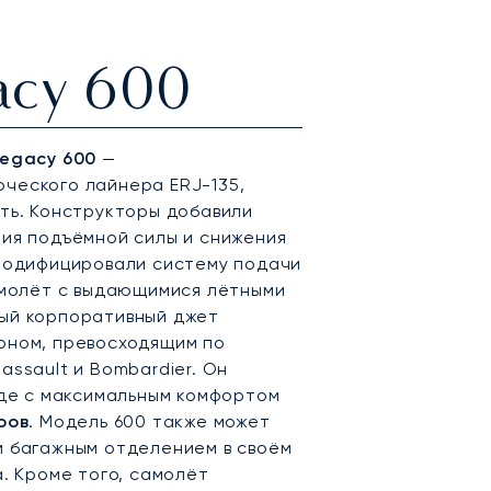
acy 600
Legacy 600
—
ческого лайнера ERJ-135,
ть. Конструкторы добавили
ия подъёмной силы и снижения
 модифицировали систему подачи
амолёт с выдающимися лётными
ый корпоративный джет
оном, превосходящим по
ssault и Bombardier. Он
где с максимальным комфортом
ров
. Модель 600 также может
м багажным отделением в своём
. Кроме того, самолёт