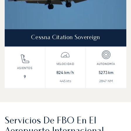
Cessna Citation Sovereign
824
km/h
5273
km
9
445
kts
2847
NM
Servicios De FBO En El