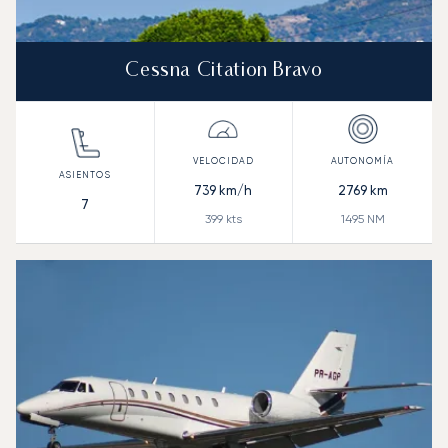
Cessna Citation Bravo
739
km/h
2769
km
7
399
kts
1495
NM