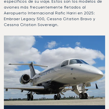
específicos de su viaje. Estos son los modelos de
aviones más frecuentemente fletados al
Aeropuerto Internacional Rafic Hariri en 2025:
Embraer Legacy 500, Cessna Citation Bravo y
Cessna Citation Sovereign.
Aeropuerto Internacional Rafic Hariri : Los 3 modelos d
Foto de la aeronave
Modelo de aeronave
Asientos
Velocidad (km/h)
Velocidad (nudos)
Autonomía (km
Autonomía (NM)