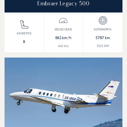
Embraer Legacy 500
863
km/h
5787
km
8
466
kts
3125
NM