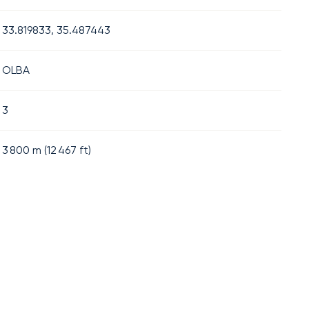
33.819833, 35.487443
OLBA
3
3 800
m (
12 467
ft)