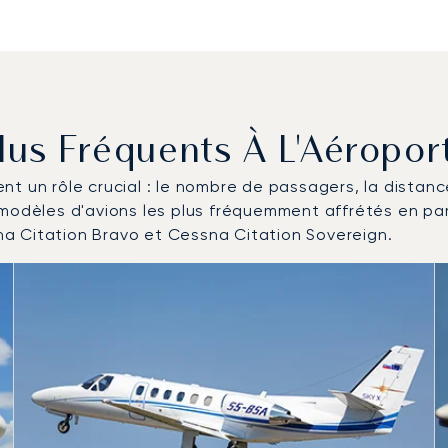
Plus Fréquents À L'Aéropo
uent un rôle crucial : le nombre de passagers, la distan
 modèles d'avions les plus fréquemment affrétés en pa
a Citation Bravo et Cessna Citation Sovereign.
'aéronefs les plus fréquentés en nombre de mouvements en 