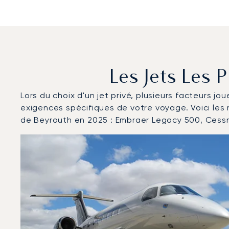
Les Jets Les 
Lors du choix d'un jet privé, plusieurs facteurs jo
exigences spécifiques de votre voyage. Voici les
de Beyrouth en 2025 : Embraer Legacy 500, Cessn
Aéroport international de Beyrouth : Les 3 modèles d
Photo de l'aéronef
Modèle d'aéronef
Sièges
Vitesse (km/h)
Vitesse (nœuds)
Autonomie (km)
Autonomie (NM)