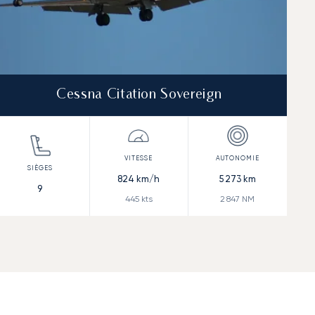
Cessna Citation Sovereign
824
km/h
5 273
km
9
445
kts
2 847
NM