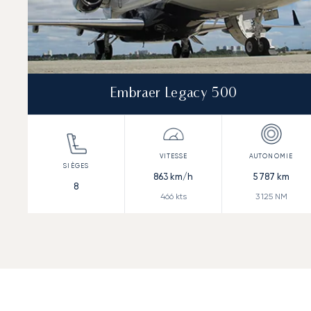
Embraer Legacy 500
863
km/h
5 787
km
8
466
kts
3 125
NM