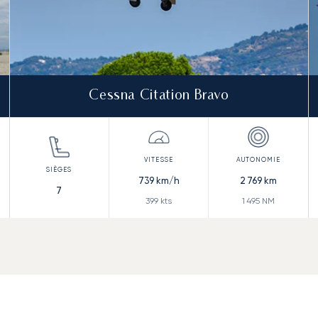
Cessna Citation Bravo
739
km/h
2 769
km
7
399
kts
1 495
NM