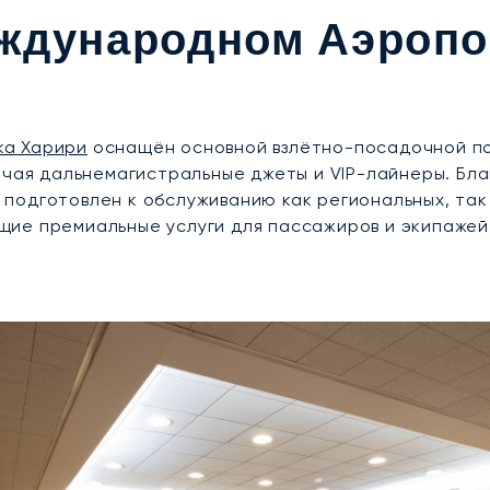
ждународном Аэропо
ка Харири
оснащён основной взлётно-посадочной по
лючая дальнемагистральные джеты и VIP-лайнеры. Б
подготовлен к обслуживанию как региональных, так
ие премиальные услуги для пассажиров и экипажей