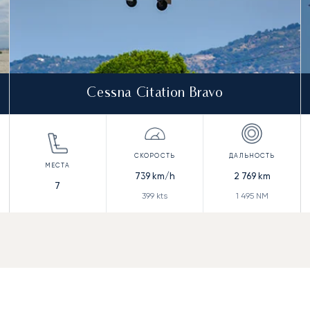
Cessna Citation Bravo
739
km/h
2 769
km
7
399
kts
1 495
NM