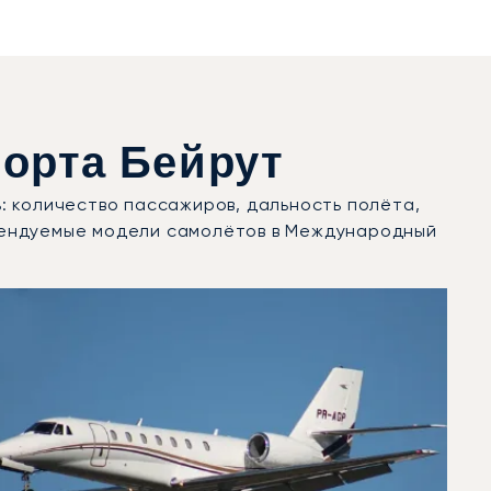
орта Бейрут
: количество пассажиров, дальность полёта,
рендуемые модели самолётов в Международный
вижений в 2025 году