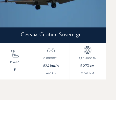
Cessna Citation Sovereign
824
km/h
5 273
km
9
445
kts
2 847
NM