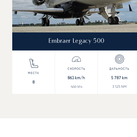
Embraer Legacy 500
863
km/h
5 787
km
8
466
kts
3 125
NM