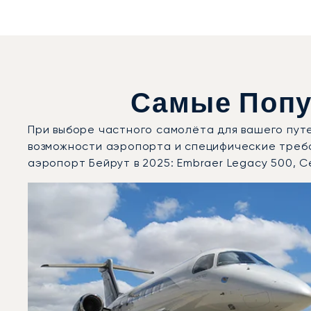
Самые Попу
При выборе частного самолёта для вашего пут
возможности аэропорта и специфические треб
аэропорт Бейрут в 2025: Embraer Legacy 500, Ce
Международный аэропорт Бейрут : 3 наиболее востр
Фото воздушного судна
Модель воздушного судна
Скорость (км/ч)
Скорость (узлы)
Дальность (NM)