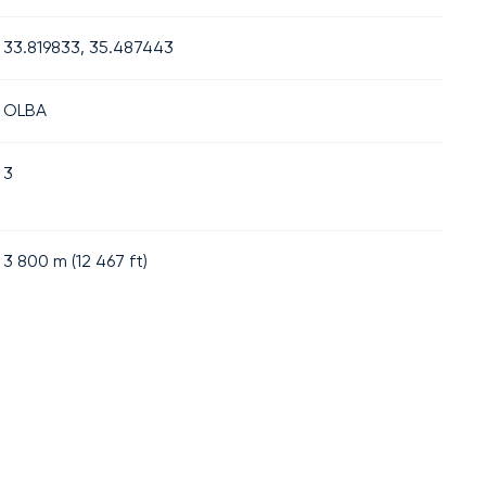
33.819833, 35.487443
OLBA
3
3 800
m (
12 467
ft)