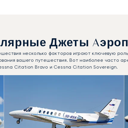
лярные Джеты Aэроп
ешествия несколько факторов играют ключевую роль
ования вашего путешествия. Вот наиболее часто а
ssna Citation Bravo и Cessna Citation Sovereign.
ебованные модели воздушных судов по числу полётных д
Места
Дальность (км)