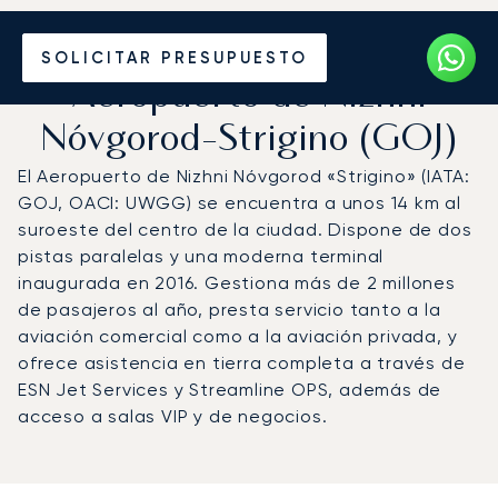
Vuele en Jet Privado al
SOLICITAR PRESUPUESTO
Aeropuerto de Nizhni
Nóvgorod-Strigino (GOJ)
El Aeropuerto de Nizhni Nóvgorod «Strigino» (IATA:
GOJ, OACI: UWGG) se encuentra a unos 14 km al
suroeste del centro de la ciudad. Dispone de dos
pistas paralelas y una moderna terminal
inaugurada en 2016. Gestiona más de 2 millones
de pasajeros al año, presta servicio tanto a la
aviación comercial como a la aviación privada, y
ofrece asistencia en tierra completa a través de
ESN Jet Services y Streamline OPS, además de
acceso a salas VIP y de negocios.