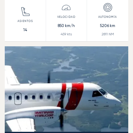
850
km/h
5206
km
14
459
kts
2811
NM