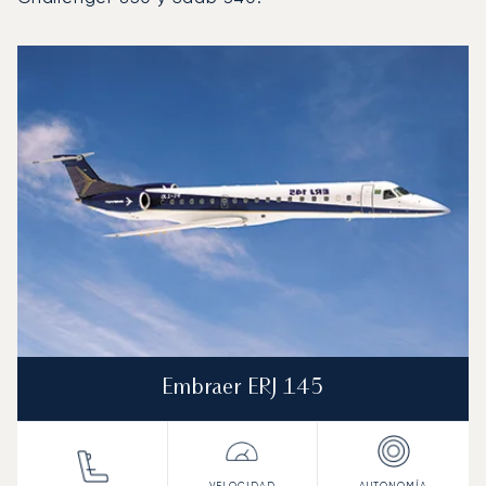
Aeropuerto Internacional de Nizhni Nóvgorod-Strigino :
Foto de la aeronave
Modelo de aeronave
Asientos
Velocidad (km/h)
Velocidad (nudos)
Autonomía (km
Autonomía (NM)
Embraer ERJ 145