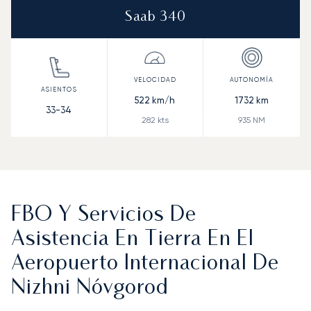
Saab 340
522
km/h
1732
km
33-34
282
kts
935
NM
FBO Y Servicios De
Asistencia En Tierra En El
Aeropuerto Internacional De
Nizhni Nóvgorod