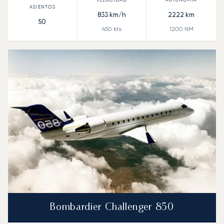
833
km/h
2222
km
50
450
kts
1200
NM
Bombardier Challenger 850