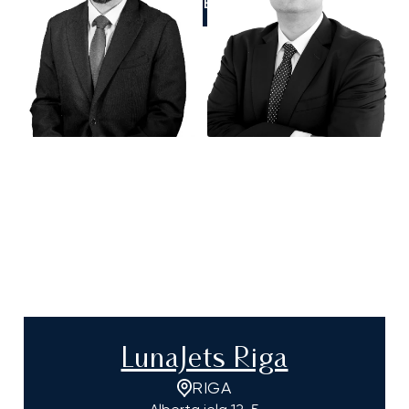
LLÁMENOS
LunaJets Riga
RIGA