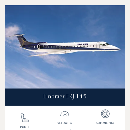
Aeroporto Internazionale di Nižnij Novgorod : I 3 modelli di
Foto dell'aeromobile
Modello di aeromobile
Posti
Velocità (km/h)
Velocità (nodi)
Autonomia (
Autonomia (NM)
Embraer ERJ 145