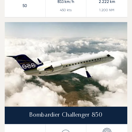
833
km/h
2.222
km
50
450
kts
1.200
NM
Bombardier Challenger 850