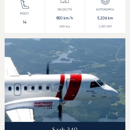
850
km/h
5.206
km
14
459
kts
2.811
NM