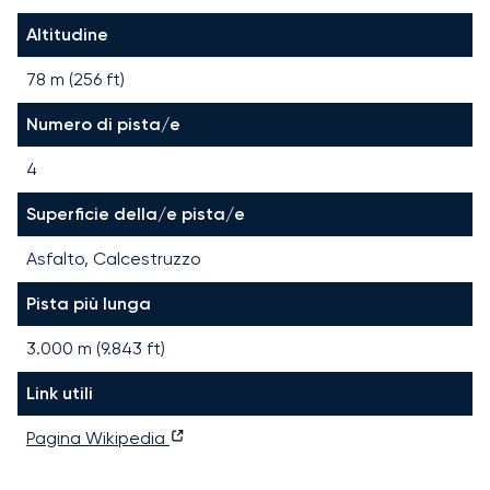
Altitudine
78 m (256 ft)
Numero di pista/e
4
Superficie della/e pista/e
Asfalto, Calcestruzzo
Pista più lunga
3.000
m (
9.843
ft)
Link utili
Pagina Wikipedia