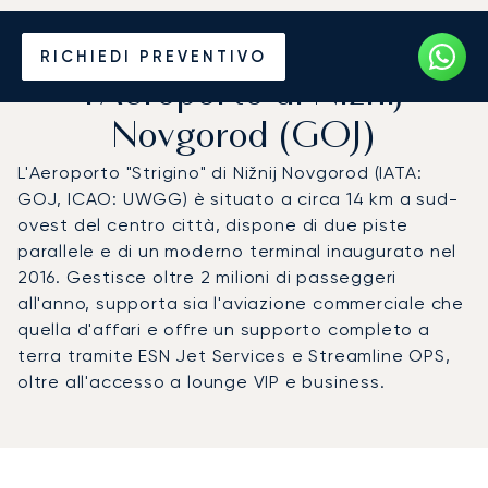
Noleggio jet privato per
RICHIEDI PREVENTIVO
l'Aeroporto di Nižnij
Novgorod (GOJ)
L'Aeroporto "Strigino" di Nižnij Novgorod (IATA:
GOJ, ICAO: UWGG) è situato a circa 14 km a sud-
ovest del centro città, dispone di due piste
parallele e di un moderno terminal inaugurato nel
2016. Gestisce oltre 2 milioni di passeggeri
all'anno, supporta sia l'aviazione commerciale che
quella d'affari e offre un supporto completo a
terra tramite ESN Jet Services e Streamline OPS,
oltre all'accesso a lounge VIP e business.