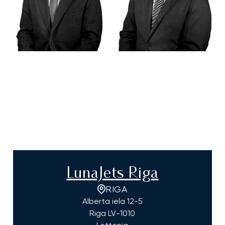
LunaJets Riga
RIGA
Alberta iela 12-5
Riga
LV-1010