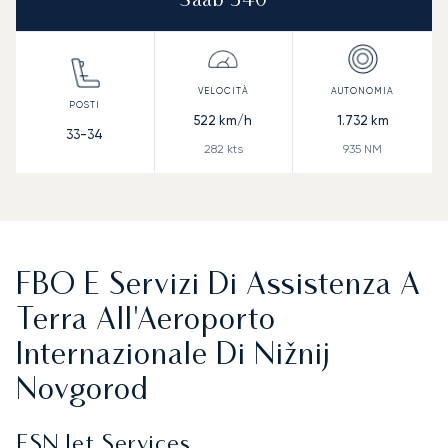
Saab 340
522
km/h
1.732
km
33-34
282
kts
935
NM
FBO E Servizi Di Assistenza A
Terra All'Aeroporto
Internazionale Di Nižnij
Novgorod
ESN Jet Services