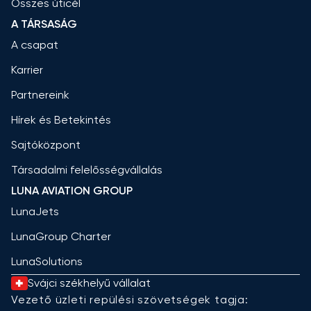
Összes úticél
A TÁRSASÁG
A csapat
Karrier
Partnereink
Hírek és Betekintés
Sajtóközpont
Társadalmi felelősségvállalás
LUNA AVIATION GROUP
LunaJets
LunaGroup Charter
LunaSolutions
Svájci székhelyű vállalat
Vezető üzleti repülési szövetségek tagja: