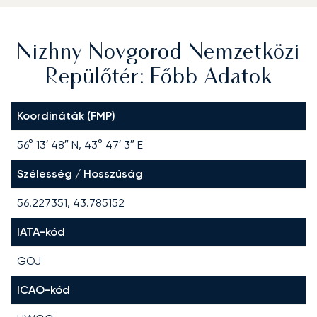
Nizhny Novgorod Nemzetközi
Repülőtér: Főbb Adatok
Koordináták (FMP)
56° 13′ 48″ N, 43° 47′ 3″ E
Szélesség / Hosszúság
56.227351, 43.785152
IATA-kód
GOJ
ICAO-kód