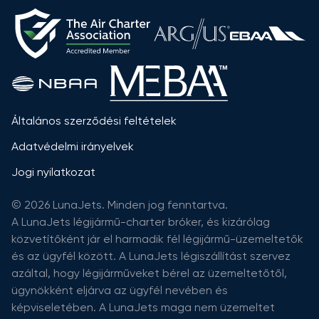
Általános szerződési feltételek
Adatvédelmi irányelvek
Jogi nyilatkozat
© 2026 LunaJets. Minden jog fenntartva.
A LunaJets légijármű-charter bróker, és kizárólag
közvetítőként jár el harmadik fél légijármű-üzemeltetők
és az ügyfél között. A LunaJets légiszállítást szervez
azáltal, hogy légijárműveket bérel az üzemeltetőtől,
ügynökként eljárva az ügyfél nevében és
képviseletében. A LunaJets maga nem üzemeltet