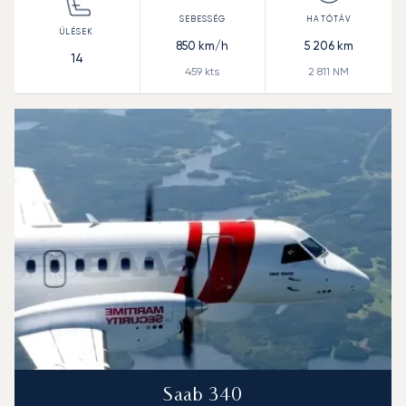
850
km/h
5 206
km
14
459
kts
2 811
NM
Saab 340