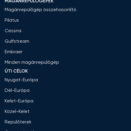
MAGÁNREPÜLŐGÉPEK
Magánrepülőgép összehasonlító
Pilatus
Cessna
Gulfstream
Embraer
Minden magánrepülőgép
ÚTI CÉLOK
Nyugat-Európa
Dél-Európa
Kelet-Európa
Közel-Kelet
Repülőterek