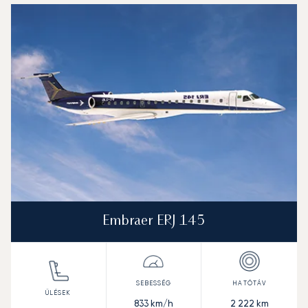
Nizhny Novgorod nemzetközi repülőtér : A 3 legtöbbet re
Repülőgép fotója
Repülőgép-típus
Ülőhelyek
Sebesség (km/h)
Sebesség (csomó)
Hatótávolság (km)
Hatótávolság (NM)
Embraer ERJ 145
833
km/h
2 222
km