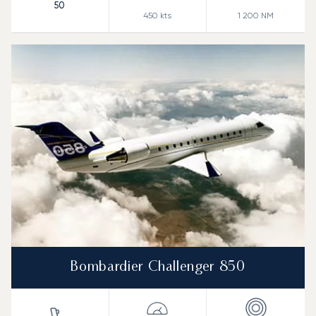
50
450
kts
1 200
NM
Bombardier Challenger 850