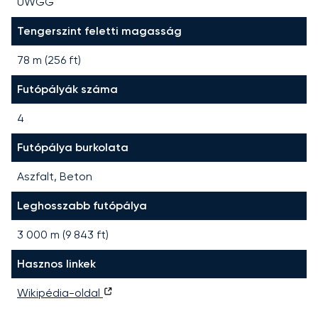
UWGG
Tengerszint feletti magasság
78 m (256 ft)
Futópályák száma
4
Futópálya burkolata
Aszfalt, Beton
Leghosszabb futópálya
3 000
m (
9 843
ft)
Hasznos linkek
Wikipédia-oldal