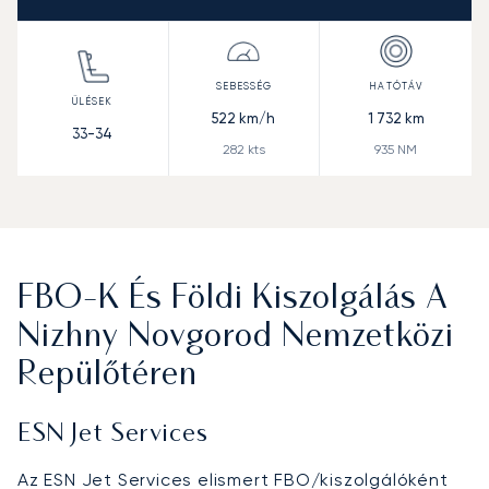
522
km/h
1 732
km
33-34
282
kts
935
NM
FBO-K És Földi Kiszolgálás A
Nizhny Novgorod Nemzetközi
Repülőtéren
ESN Jet Services
Az ESN Jet Services elismert FBO/kiszolgálóként