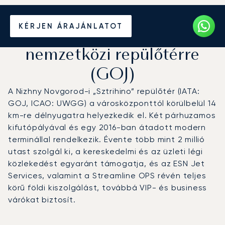
Magánrepülőgép bérlése a
KÉRJEN ÁRAJÁNLATOT
Nizhny Novgorod
nemzetközi repülőtérre
(GOJ)
A Nizhny Novgorod-i „Sztrihino” repülőtér (IATA:
GOJ, ICAO: UWGG) a városközponttól körülbelül 14
km-re délnyugatra helyezkedik el. Két párhuzamos
kifutópályával és egy 2016-ban átadott modern
terminállal rendelkezik. Évente több mint 2 millió
utast szolgál ki, a kereskedelmi és az üzleti légi
közlekedést egyaránt támogatja, és az ESN Jet
Services, valamint a Streamline OPS révén teljes
körű földi kiszolgálást, továbbá VIP- és business
várókat biztosít.