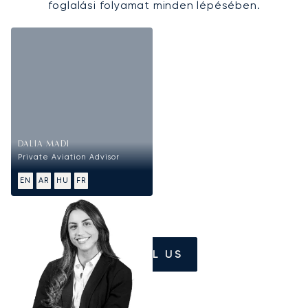
foglalási folyamat minden lépésében.
DALIA MADI
Private Aviation Advisor
EN
AR
HU
FR
CALL US