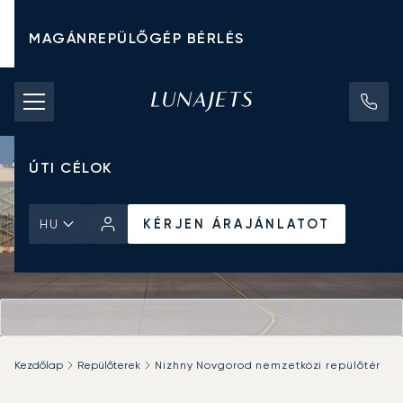
MAGÁNREPÜLŐGÉP BÉRLÉS
CHARTER ÁRAK
MAGÁNREPÜLŐGÉPEK
ÚTI CÉLOK
KÉRJEN ÁRAJÁNLATOT
HU
Kezdőlap
Repülőterek
Nizhny Novgorod nemzetközi repülőtér