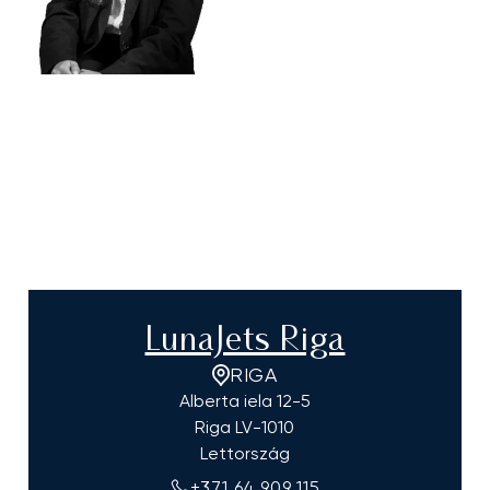
LunaJets Riga
RIGA
Alberta iela 12-5
Riga
LV-1010
Lettország
+371 64 909 115