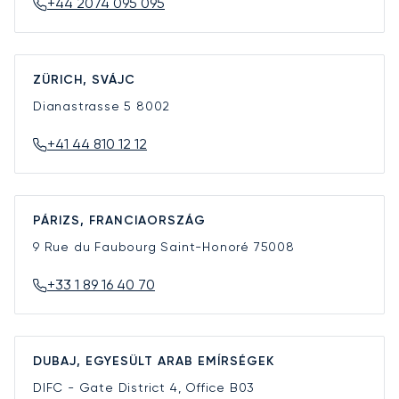
+44 2074 095 095
ZÜRICH, SVÁJC
Dianastrasse 5
8002
+41 44 810 12 12
PÁRIZS, FRANCIAORSZÁG
9 Rue du Faubourg Saint-Honoré
75008
+33 1 89 16 40 70
DUBAJ, EGYESÜLT ARAB EMÍRSÉGEK
DIFC - Gate District 4, Office B03