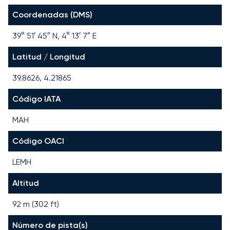
Coordenadas (DMS)
39° 51′ 45″ N, 4° 13′ 7″ E
Latitud / Longitud
39.8626, 4.21865
Código IATA
MAH
Código OACI
LEMH
Altitud
92 m (302 ft)
Número de pista(s)