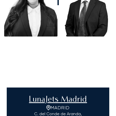
LunaJets Madrid
MADRID
C. del Conde de Aranda,