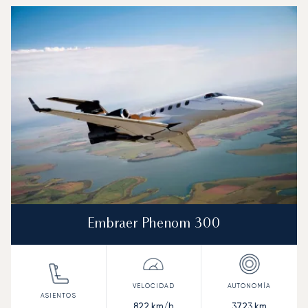
Embraer Phenom 300
822
km/h
3723
km