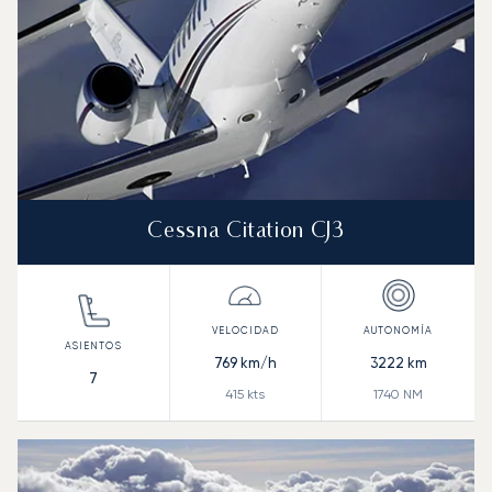
Cessna Citation CJ3
769
km/h
3222
km
7
415
kts
1740
NM