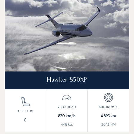
Hawker 850XP
830
km/h
4893
km
8
448
kts
2642
NM