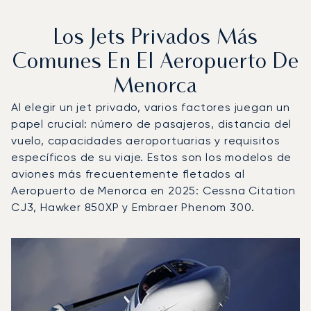
Los Jets Privados Más
Comunes En El Aeropuerto De
Menorca
Al elegir un jet privado, varios factores juegan un
papel crucial: número de pasajeros, distancia del
vuelo, capacidades aeroportuarias y requisitos
específicos de su viaje. Estos son los modelos de
aviones más frecuentemente fletados al
Aeropuerto de Menorca en 2025: Cessna Citation
CJ3, Hawker 850XP y Embraer Phenom 300.
Aeropuerto de Menorca : Los 3 modelos de aeronave más
Foto de la aeronave
Modelo de aeronave
Asientos
Velocidad (km/h)
Velocidad (nudos)
Autonomía (km
Autonomía (NM)