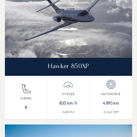
Hawker 850XP
830
km/h
4 893
km
8
448
kts
2 642
NM