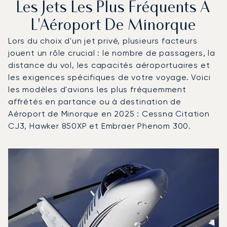
Les Jets Les Plus Fréquents À
L'Aéroport De Minorque
Lors du choix d'un jet privé, plusieurs facteurs
jouent un rôle crucial : le nombre de passagers, la
distance du vol, les capacités aéroportuaires et
les exigences spécifiques de votre voyage. Voici
les modèles d'avions les plus fréquemment
affrétés en partance ou à destination de
Aéroport de Minorque en 2025 : Cessna Citation
CJ3, Hawker 850XP et Embraer Phenom 300.
Aéroport de Minorque : Les 3 modèles d'aéronefs les pl
Photo de l'aéronef
Modèle d'aéronef
Sièges
Vitesse (km/h)
Vitesse (nœuds)
Autonomie (km)
Autonomie (NM)