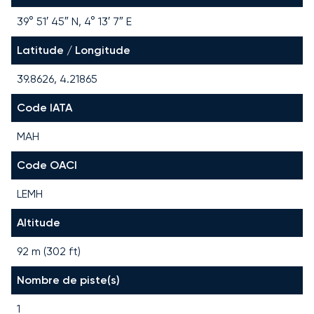
39° 51′ 45″ N, 4° 13′ 7″ E
Latitude / Longitude
39.8626, 4.21865
Code IATA
MAH
Code OACI
LEMH
Altitude
92 m (302 ft)
Nombre de piste(s)
1