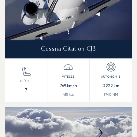
Cessna Citation CJ3
769
km/h
3 222
km
7
415
kts
1 740
NM