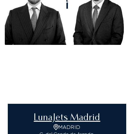
APPELEZ-NOUS
LunaJets Madrid
MADRID