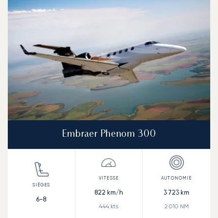
Embraer Phenom 300
822
km/h
3 723
km
6-8
444
kts
2 010
NM