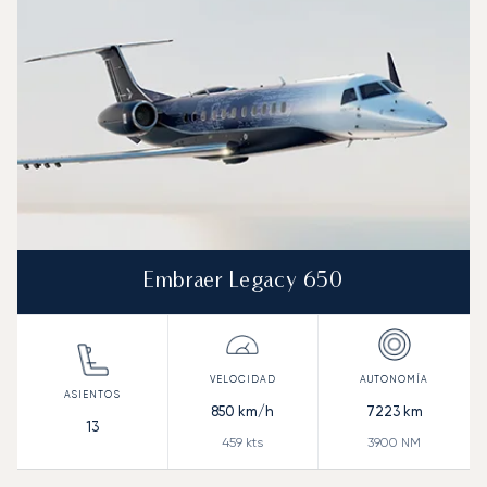
Autonomía (NM)
Embraer Legacy 650
850
km/h
7223
km
13
459
kts
3900
NM