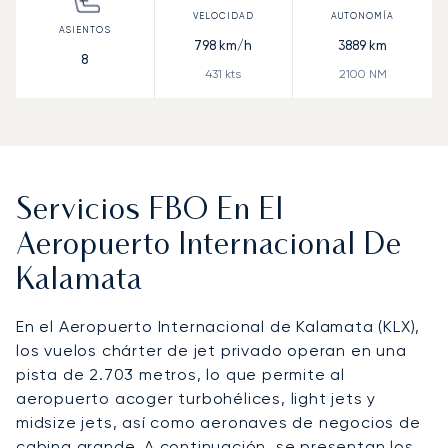
798
km/h
3889
km
8
431
kts
2100
NM
Servicios FBO En El
Aeropuerto Internacional De
Kalamata
En el Aeropuerto Internacional de Kalamata (KLX),
los vuelos chárter de jet privado operan en una
pista de 2.703 metros, lo que permite al
aeropuerto acoger turbohélices, light jets y
midsize jets, así como aeronaves de negocios de
cabina grande. A continuación, se presentan los