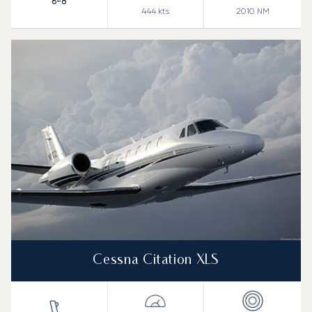
6-8
444
kts
2010
NM
Cessna Citation XLS