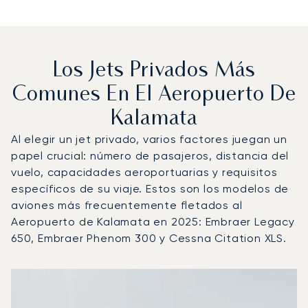
Los Jets Privados Más
Comunes En El Aeropuerto De
Kalamata
Al elegir un jet privado, varios factores juegan un
papel crucial: número de pasajeros, distancia del
vuelo, capacidades aeroportuarias y requisitos
específicos de su viaje. Estos son los modelos de
aviones más frecuentemente fletados al
Aeropuerto de Kalamata en 2025: Embraer Legacy
650, Embraer Phenom 300 y Cessna Citation XLS.
Aeropuerto de Kalamata : Los 3 modelos de aeronave má
Foto de la aeronave
Modelo de aeronave
Asientos
Velocidad (km/h)
Velocidad (nudos)
Autonomía (km