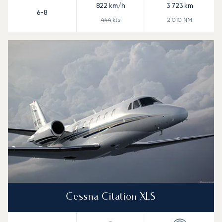
822
km/h
3 723
km
6-8
444
kts
2 010
NM
Cessna Citation XLS