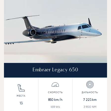
Скорость (км/ч)
Скорость (узлы)
Дал
Дальность (NM)
Embraer Legacy 650
850
km/h
7 223
km
13
459
kts
3 900
NM