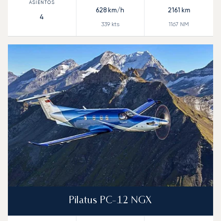
628
km/h
2161
km
4
339
kts
1167
NM
Pilatus PC-12 NGX