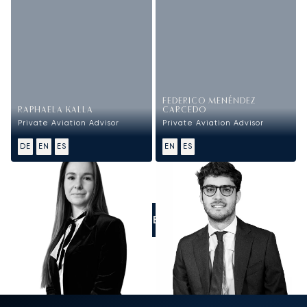
FEDERICO MENÉNDEZ
RAPHAELA KALLA
CARCEDO
Private Aviation Advisor
Private Aviation Advisor
DE
EN
ES
EN
ES
LLÁMENOS