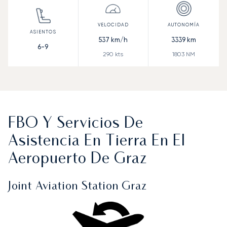
537
km/h
3339
km
6-9
290
kts
1803
NM
FBO Y Servicios De
Asistencia En Tierra En El
Aeropuerto De Graz
Joint Aviation Station Graz