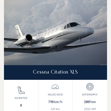
Velocidad (km/h)
Velocidad (nudos)
Autonomía (km
Autonomía (NM)
Cessna Citation XLS
798
km/h
3889
km
8
431
kts
2100
NM