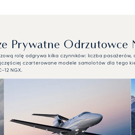
ze Prywatne Odrzutowce 
ową rolę odgrywa kilka czynników: liczba pasażerów, d
częściej czarterowane modele samolotów dla tego kie
C-12 NGX.
ietrznych według liczby operacji lotniczych w 2025 roku