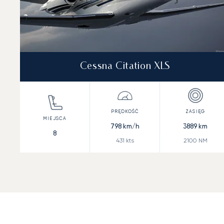
Cessna Citation XLS
798
km/h
3889
km
8
431
kts
2100
NM