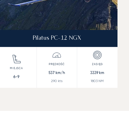
Pilatus PC-12 NGX
537
km/h
3339
km
6-9
290
kts
1803
NM