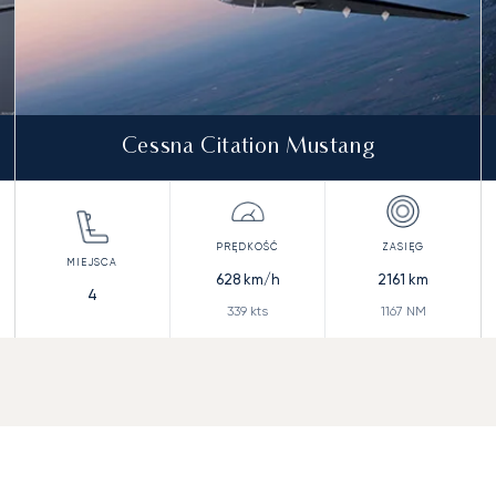
Cessna Citation Mustang
628
km/h
2161
km
4
339
kts
1167
NM