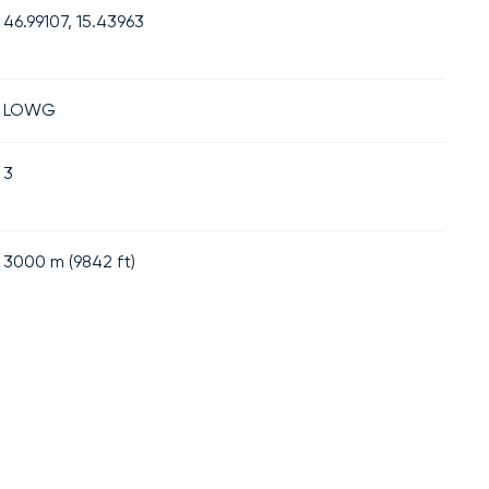
46.99107, 15.43963
LOWG
3
3000
m (
9842
ft)