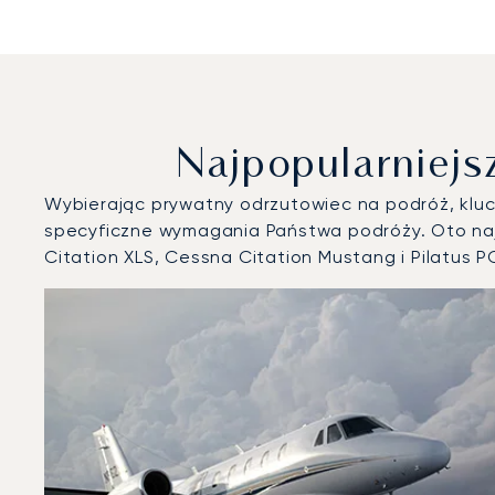
Najpopularniejs
Wybierając prywatny odrzutowiec na podróż, klucz
specyficzne wymagania Państwa podróży. Oto naj
Citation XLS, Cessna Citation Mustang i Pilatus P
Lotnisko Graz : 3 najpopularniejsze modele statków pow
Zdjęcie samolotu
Model samolotu
Miejsca
Prędkość (km/h)
Prędkość (węzły)
Zasięg (km)
Zasięg (NM)