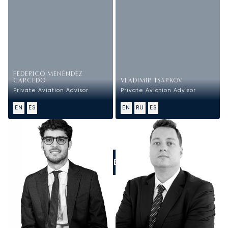
FEDERICO MENÉNDEZ
CARCEDO
VLADIMIR TSARKOV
Private Aviation Advisor
Private Aviation Advisor
EN
ES
EN
RU
ES
LLÁMENOS