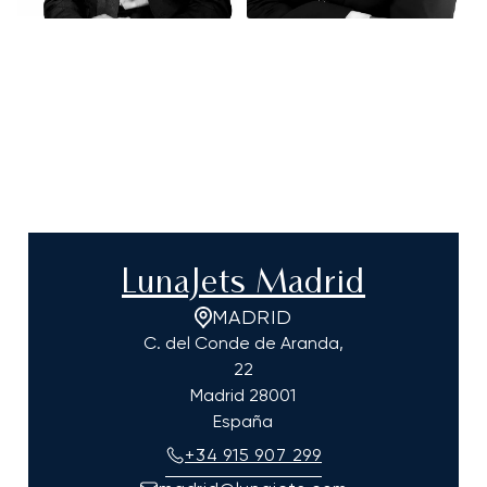
LunaJets Madrid
MADRID
C. del Conde de Aranda,
22
Madrid
28001
España
+34 915 907 299