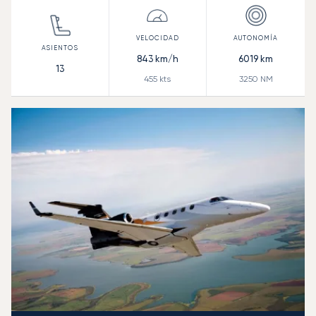
843
km/h
6019
km
13
455
kts
3250
NM