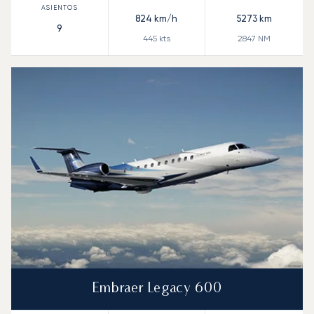
824
km/h
5273
km
9
445
kts
2847
NM
Embraer Legacy 600