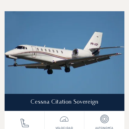
Aeropuerto de Gran Canaria : Los 3 modelos de aeronav
Foto de la aeronave
Modelo de aeronave
Asientos
Velocidad (km/h)
Velocidad (nudos)
Autonomía (km
Autonomía (NM)
Cessna Citation Sovereign