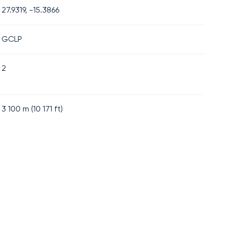
27.9319, -15.3866
GCLP
2
3 100
m (
10 171
ft)