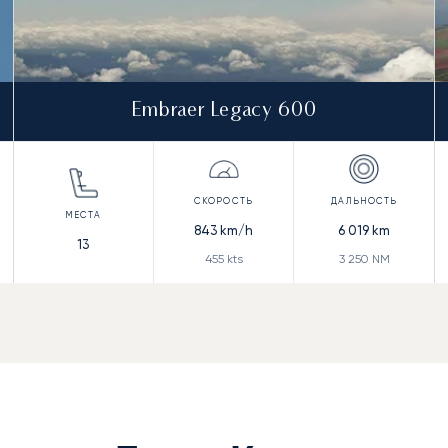
Embraer Legacy 600
843
km/h
6 019
km
13
455
kts
3 250
NM