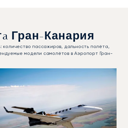
a Гран-Канария
: количество пассажиров, дальность полёта,
ендуемые модели самолётов в Аэропорт Гран-
2025 году