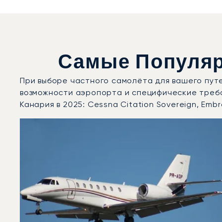
Самые Популяр
При выборе частного самолёта для вашего пут
возможности аэропорта и специфические требо
Канария в 2025: Cessna Citation Sovereign, Emb
Аэропорт Гран-Канария : 3 наиболее востребованны
Фото воздушного судна
Модель воздушного судна
Скорость (км/ч)
Скорость (узлы)
Дальность (NM)