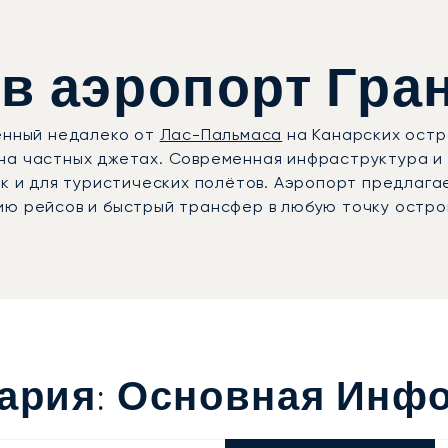
в аэропорт Гран
женный недалеко от
Лас-Пальмаса
на Канарских остр
на частных джетах. Современная инфраструктура и 
ак и для туристических полётов. Аэропорт предлаг
ию рейсов и быстрый трансфер в любую точку остро
нария: Основная Инф