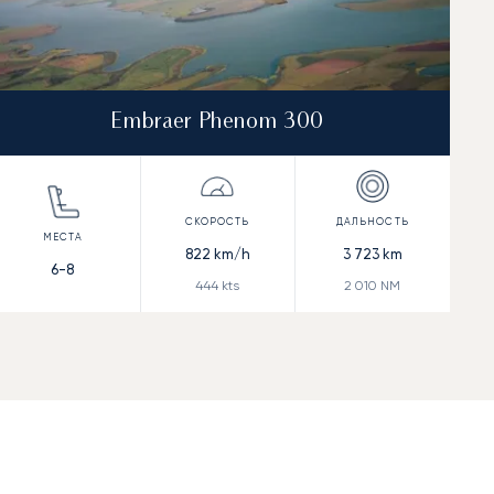
Embraer Phenom 300
822
km/h
3 723
km
6-8
444
kts
2 010
NM