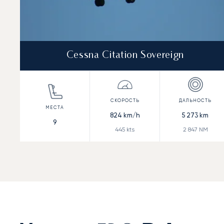
Cessna Citation Sovereign
824
km/h
5 273
km
9
445
kts
2 847
NM