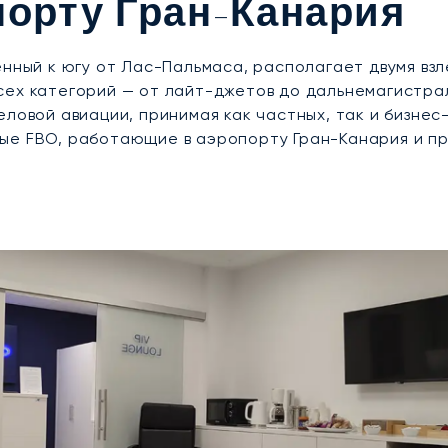
порту Гран-Канария
енный к югу от Лас-Пальмаса, располагает двумя вз
сех категорий — от лайт-джетов до дальнемагистра
еловой авиации, принимая как частных, так и бизне
ые FBO, работающие в аэропорту Гран-Канария и п