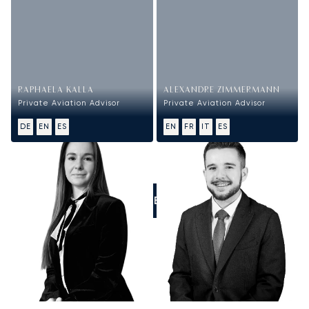
RAPHAELA KALLA
ALEXANDRE ZIMMERMANN
Private Aviation Advisor
Private Aviation Advisor
DE
EN
ES
EN
FR
IT
ES
LLÁMENOS