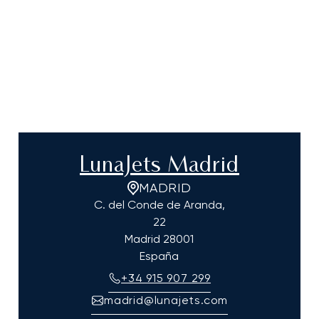
LunaJets Madrid
MADRID
C. del Conde de Aranda,
22
Madrid
28001
España
+34 915 907 299
madrid@lunajets.com