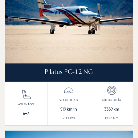
Pilatus PC-12 NG
519
km/h
3339
km
6-7
280
kts
1803
NM