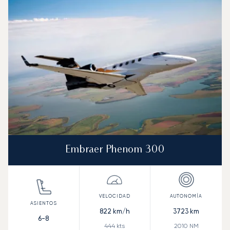
Embraer Phenom 300
822
km/h
3723
km
6-8
444
kts
2010
NM