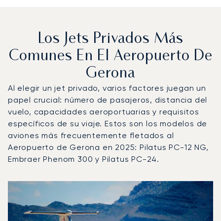
Los Jets Privados Más
Comunes En El Aeropuerto De
Gerona
Al elegir un jet privado, varios factores juegan un
papel crucial: número de pasajeros, distancia del
vuelo, capacidades aeroportuarias y requisitos
específicos de su viaje. Estos son los modelos de
aviones más frecuentemente fletados al
Aeropuerto de Gerona en 2025: Pilatus PC-12 NG,
Embraer Phenom 300 y Pilatus PC-24.
Aeropuerto de Gerona : Los 3 modelos de aeronave más 
Foto de la aeronave
Modelo de aeronave
Asientos
Velocidad (km/h)
Velocidad (nudos)
Autonomía (km
Autonomía (NM)