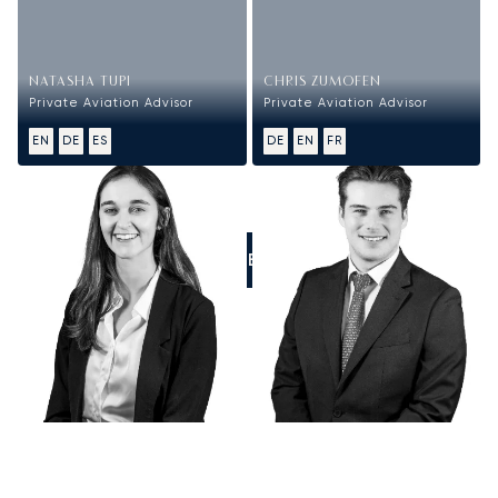
NATASHA TUPI
CHRIS ZUMOFEN
Private Aviation Advisor
Private Aviation Advisor
EN
DE
ES
DE
EN
FR
RUFEN SIE UNS AN