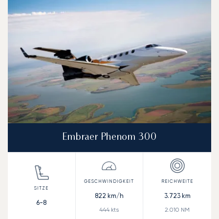
Embraer Phenom 300
822
km/h
3.723
km
6-8
444
kts
2.010
NM