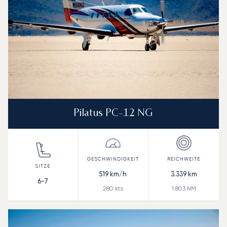
Pilatus PC-12 NG
519
km/h
3.339
km
6-7
280
kts
1.803
NM