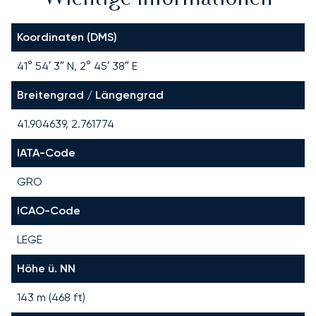
Koordinaten (DMS)
41° 54′ 3″ N, 2° 45′ 38″ E
Breitengrad / Längengrad
41.904639, 2.761774
IATA-Code
GRO
ICAO-Code
LEGE
Höhe ü. NN
143 m (468 ft)