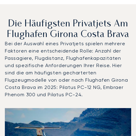
Die Häufigsten Privatjets Am
Flughafen Girona Costa Brava
Bei der Auswahl eines Privatjets spielen mehrere
Faktoren eine entscheidende Rolle: Anzahl der
Passagiere, Flugdistanz, Flughafenkapazitäten
und spezifische Anforderungen Ihrer Reise. Hier
sind die am häufigsten gecharterten
Flugzeugmodelle von oder nach Flughafen Girona
Costa Brava im 2025: Pilatus PC-12 NG, Embraer
Phenom 300 und Pilatus PC-24.
Flughafen Girona Costa Brava : Die 3 meistgeflogenen F
Foto des Flugzeugs
Flugzeugmodell
S
Geschwindigkeit (km/h)
Geschwindigkeit (Knoten)
Reichw
Reichweite (NM)