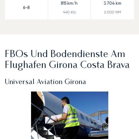
815
km/h
3.704
km
6-8
440
kts
2.000
NM
FBOs Und Bodendienste Am
Flughafen Girona Costa Brava
Universal Aviation Girona