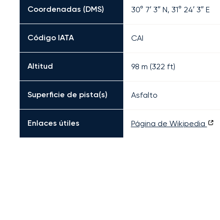
Coordenadas (DMS)
30° 7′ 3″ N, 31° 24′ 3″ E
Código IATA
CAI
Altitud
98 m (322 ft)
Superficie de pista(s)
Asfalto
Enlaces útiles
Página de Wikipedia