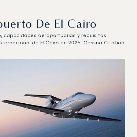
uerto De El Cairo
lo, capacidades aeroportuarias y requisitos
nternacional de El Cairo en 2025: Cessna Citation
elo en 2025