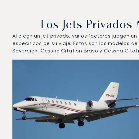
Los Jets Privado
Al elegir un jet privado, varios factores juegan u
específicos de su viaje. Estos son los modelos d
Sovereign, Cessna Citation Bravo y Cessna Citat
Aeropuerto Internacional de El Cairo : Los 3 modelos
Foto de la aeronave
Modelo de aeronave
Asiento
Velocidad (km/h)
Velocidad (nudos)
Autonomía 
Autonomía (NM)