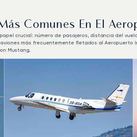
s Más Comunes En El Aerop
n papel crucial: número de pasajeros, distancia del vue
e aviones más frecuentemente fletados al Aeropuerto I
ion Mustang.
 de aeronave más operados por número de movimientos de vu
s
(km)