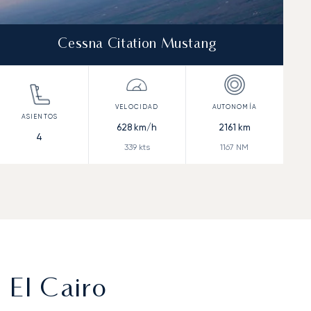
Cessna Citation Mustang
628
km/h
2161
km
4
339
kts
1167
NM
 El Cairo