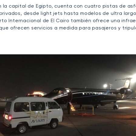
n la capital de Egipto, cuenta con cuatro pistas de asf
privados, desde light jets hasta modelos de ultra lar
rto Internacional de El Cairo también ofrece una infrae
ue ofrecen servicios a medida para pasajeros y tripul