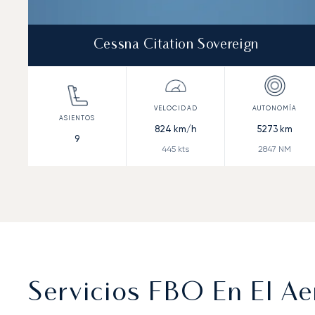
Cessna Citation Sovereign
824
km/h
5273
km
9
445
kts
2847
NM
Servicios FBO En El Ae