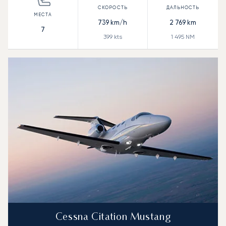
739
km/h
2 769
km
7
399
kts
1 495
NM
Cessna Citation Mustang