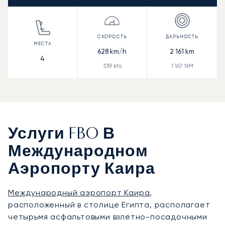
628
km/h
2 161
km
4
339
kts
1 167
NM
Услуги FBO В
Международном
Аэропорту Каира
Международный аэропорт Каира
,
расположенный в столице Египта, располагает
четырьмя асфальтовыми взлётно-посадочными