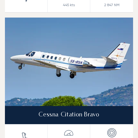
9
445
kts
2 847
NM
Cessna Citation Bravo