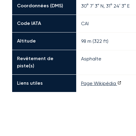
Coordonnées (DMS)
30° 7′ 3″ N, 31° 24′ 3″ E
Code IATA
CAI
Altitude
98 m (322 ft)
Revêtement de
Asphalte
piste(s)
Liens utiles
Page Wikipédia