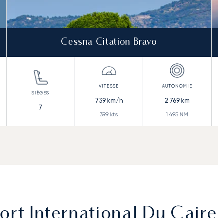
Cessna Citation Bravo
739
km/h
2 769
km
7
399
kts
1 495
NM
ort International Du Caire