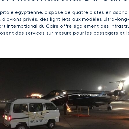
apitale égyptienne, dispose de quatre pistes en asphal
s d'avions privés, des light jets aux modèles ultra-long
rt international du Caire offre également des infrastru
sent des services sur mesure pour les passagers et le