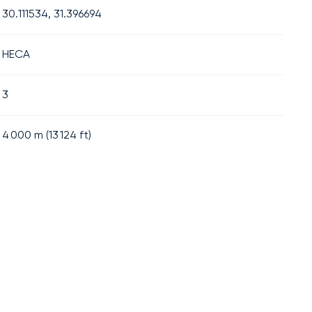
30.111534, 31.396694
HECA
3
4 000
m (
13 124
ft)