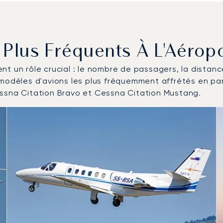
s Plus Fréquents À L'Aérop
uent un rôle crucial : le nombre de passagers, la distan
 modèles d'avions les plus fréquemment affrétés en pa
essna Citation Bravo et Cessna Citation Mustang.
ronefs les plus fréquentés en nombre de mouvements en 2025