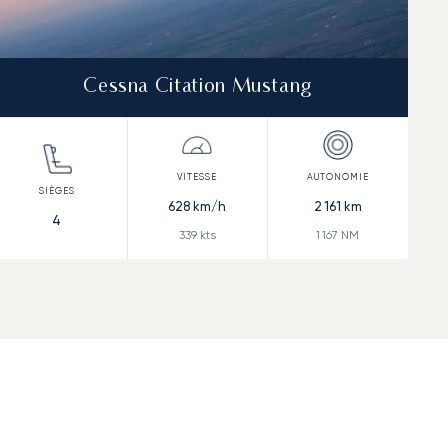
Cessna Citation Mustang
628
km/h
2 161
km
4
339
kts
1 167
NM