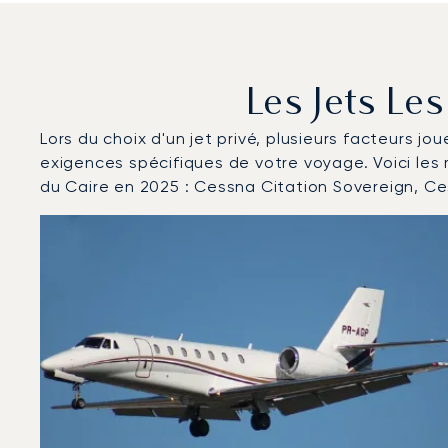
Les Jets Le
Lors du choix d'un jet privé, plusieurs facteurs jo
exigences spécifiques de votre voyage. Voici les
du Caire en 2025 : Cessna Citation Sovereign, C
Aéroport international du Caire : Les 3 modèles d'aé
Photo de l'aéronef
Modèle d'aéronef
Sièges
Vitesse (km/h)
Vitesse (nœuds)
Autonomie (km)
Autonomie (NM)