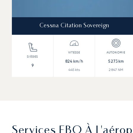
Cessna Citation Sovereign
824
km/h
5 273
km
9
445
kts
2 847
NM
Services FBO À L'aérop