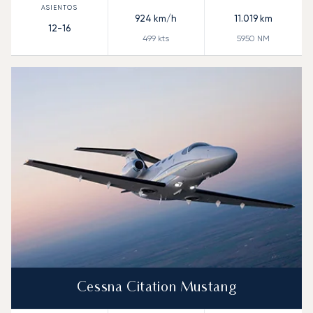
924
km/h
11.019
km
12-16
499
kts
5950
NM
Cessna Citation Mustang