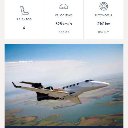
628
km/h
2161
km
4
339
kts
1167
NM