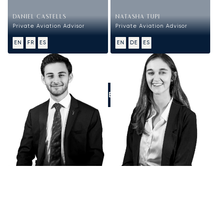
DANIEL CASTELLS
NATASHA TUPI
Private Aviation Advisor
Private Aviation Advisor
EN
FR
ES
EN
DE
ES
LLÁMENOS