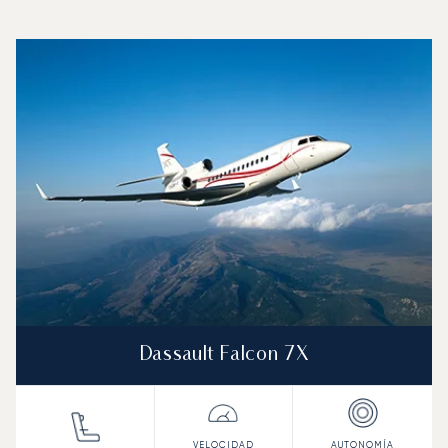
Aeropuerto de East Midlands : Los 3 modelos de aeronav
Foto de la aeronave
Modelo de aeronave
Asientos
Velocidad (km/h)
Velocidad (nudos)
Autonomía (km
Autonomía (NM)
Dassault Falcon 7X