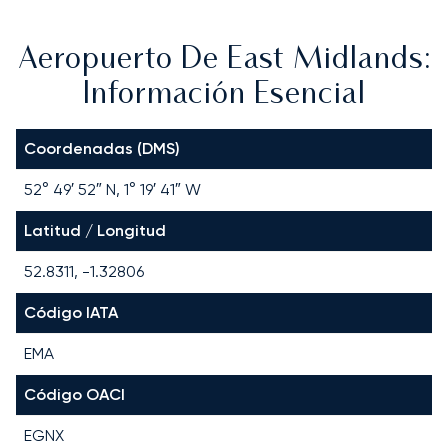
Aeropuerto De East Midlands:
Información Esencial
Coordenadas (DMS)
52° 49′ 52″ N, 1° 19′ 41″ W
Latitud / Longitud
52.8311, -1.32806
Código IATA
EMA
Código OACI
EGNX