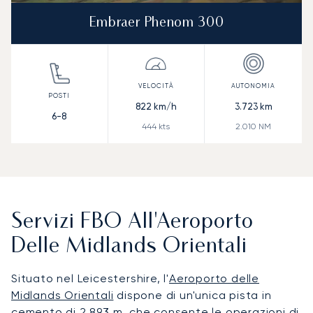
Embraer Phenom 300
822
km/h
3.723
km
6-8
444
kts
2.010
NM
Servizi FBO All'Aeroporto
Delle Midlands Orientali
Situato nel Leicestershire, l'
Aeroporto delle
Midlands Orientali
dispone di un'unica pista in
cemento di 2.893 m, che consente le operazioni di