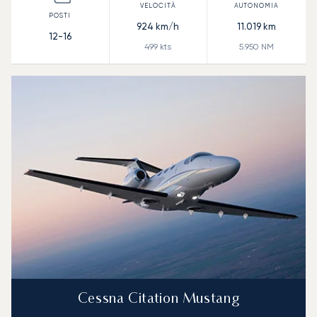
924
km/h
11.019
km
12-16
499
kts
5.950
NM
Cessna Citation Mustang