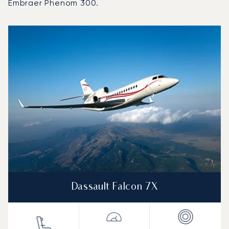
Embraer Phenom 300.
Aeroporto delle Midlands Orientali : I 3 modelli di aeromobi
Foto dell'aeromobile
Modello di aeromobile
Posti
Velocità (km/h)
Velocità (nodi)
Autonomia (
Autonomia (NM)
Dassault Falcon 7X