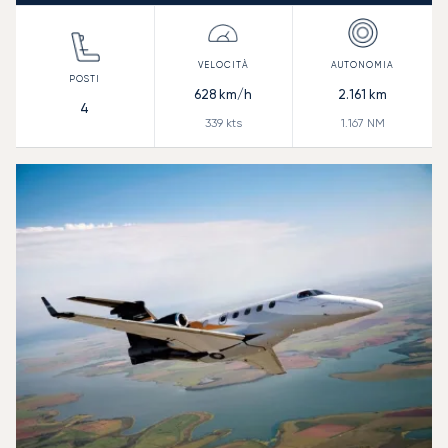
628
km/h
2.161
km
4
339
kts
1.167
NM