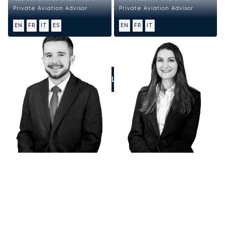
Private Aviation Advisor
Private Aviation Advisor
EN
FR
IT
ES
EN
FR
IT
CALL US