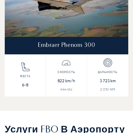
Embraer Phenom 300
822
km/h
3 723
km
6-8
444
kts
2 010
NM
Услуги FBO В Аэропорту