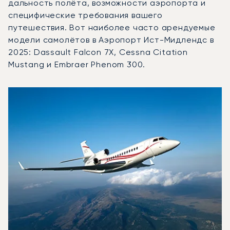
дальность полёта, возможности аэропорта и
специфические требования вашего
путешествия. Вот наиболее часто арендуемые
модели самолётов в Аэропорт Ист-Мидлендс в
2025: Dassault Falcon 7X, Cessna Citation
Mustang и Embraer Phenom 300.
Аэропорт Ист-Мидлендс : 3 наиболее востребованные м
Фото воздушного судна
Модель воздушного судна
Скорость (км/ч)
Скорость (узлы)
Дал
Дальность (NM)