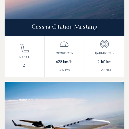
Cessna Citation Mustang
628
km/h
2 161
km
4
339
kts
1 167
NM