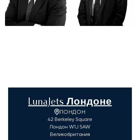
LunaJets Лондоне
ЛОНДОН
42 Berkeley Square
Лондон
W1J 5AW
Великобритания