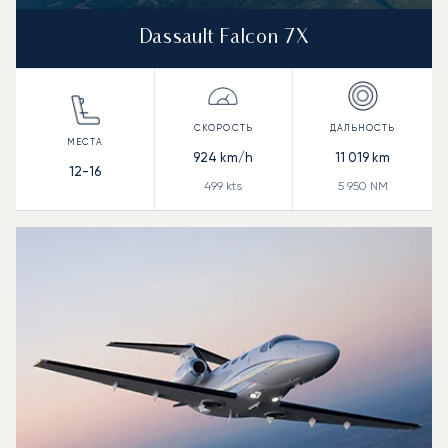
Dassault Falcon 7X
924
km/h
11 019
km
12-16
499
kts
5 950
NM