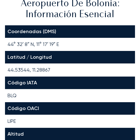
Aeropuerto De Bolonia:
Información Esencial
Coordenadas (DMS)
44° 32′ 8″ N, 11° 17′ 19″ E
Latitud / Longitud
44.53544, 11.28867
Código IATA
BLQ
Código OACI
LIPE
Altitud