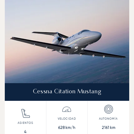
Foto de la aeronave
Modelo de aeronave
Asientos
Velocidad (km/h)
Velocidad (nudos)
Autonomía (km
Autonomía (NM)
Cessna Citation Mustang
628
km/h
2161
km
4