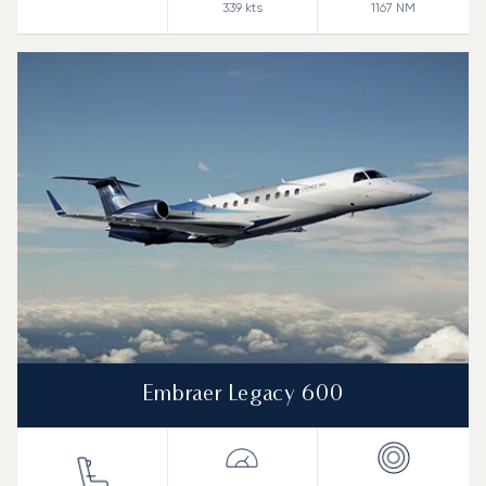
339
kts
1167
NM
Embraer Legacy 600