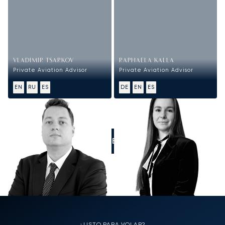
VLADIMIR TSARKOV
RAPHAELA KALLA
Private Aviation Advisor
Private Aviation Advisor
EN
RU
ES
DE
EN
ES
LLÁMENOS
¿LISTO PARA VOLAR?