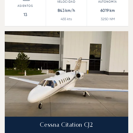
843
km/h
6019
km
13
455
kts
3250
NM
Cessna Citation CJ2