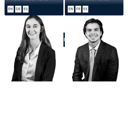
EN
DE
ES
EN
FR
ES
LLÁMENOS