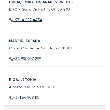
DUBÁI, EMIRATOS ÁRABES UNIDOS
DIFC - Gate District 4, Office B03
+971 4 227 4434
MADRID, ESPAÑA
C. del Conde de Aranda, 22
28001
+34 915 907 299
RIGA, LETONIA
Alberta iela 12-5
LV-1010
+371 64 909 115