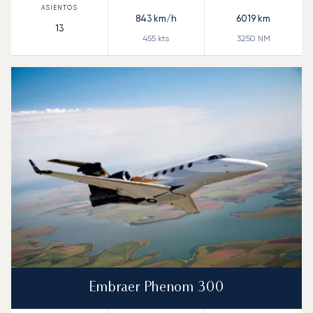
843
km/h
6019
km
13
455
kts
3250
NM
Embraer Phenom 300