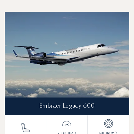
Aeropuerto Internacional de Belfast : Los 3 modelos de
Foto de la aeronave
Modelo de aeronave
Asientos
Velocidad (km/h)
Velocidad (nudos)
Autonomía (km
Autonomía (NM)
Embraer Legacy 600