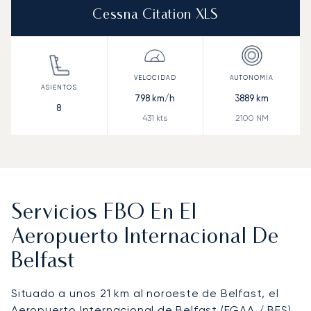
Cessna Citation XLS
798
km/h
3889
km
8
431
kts
2100
NM
Servicios FBO En El
Aeropuerto Internacional De
Belfast
Situado a unos 21 km al noroeste de Belfast, el
Aeropuerto Internacional de Belfast
(EGAA / BFS)