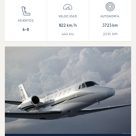
822
km/h
3723
km
6-8
444
kts
2010
NM