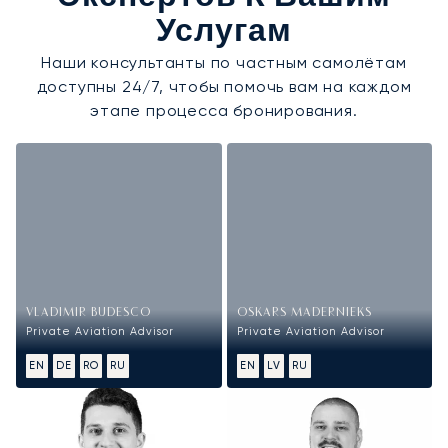
Услугам
Наши консультанты по частным самолётам
доступны 24/7, чтобы помочь вам на каждом
этапе процесса бронирования.
VLADIMIR BUDESCO
OSKARS MADERNIEKS
Private Aviation Advisor
Private Aviation Advisor
EN
DE
RO
RU
EN
LV
RU