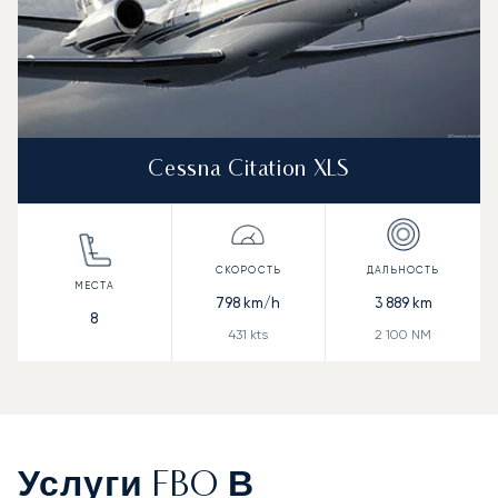
Cessna Citation XLS
798
km/h
3 889
km
8
431
kts
2 100
NM
Услуги FBO В