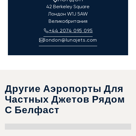
42 Berkeley Square
Лондон
W1J 5AW
Великобритания
+44 2074 095 095
london@lunajets.com
Другие Аэропорты Для
Частных Джетов Рядом
С Белфаст