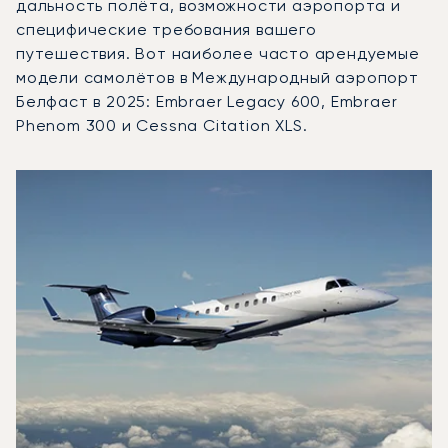
дальность полёта, возможности аэропорта и
специфические требования вашего
путешествия. Вот наиболее часто арендуемые
модели самолётов в Международный аэропорт
Белфаст в 2025: Embraer Legacy 600, Embraer
Phenom 300 и Cessna Citation XLS.
Международный аэропорт Белфаст : 3 наиболее востре
Фото воздушного судна
Модель воздушного судна
Скорость (км/ч)
Скорость (узлы)
Дал
Дальность (NM)