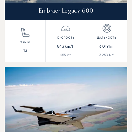
Embraer Legacy 600
843
km/h
6 019
km
13
455
kts
3 250
NM