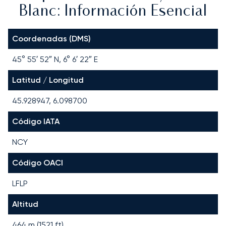
Blanc: Información Esencial
Coordenadas (DMS)
45° 55′ 52″ N, 6° 6′ 22″ E
Latitud / Longitud
45.928947, 6.098700
Código IATA
NCY
Código OACI
LFLP
Altitud
464 m (1521 ft)