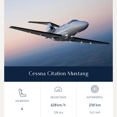
Velocidad (km/h)
Velocidad (nudos)
Autonomía (km
Autonomía (NM)
Cessna Citation Mustang
628
km/h
2161
km
4
339
kts
1167
NM