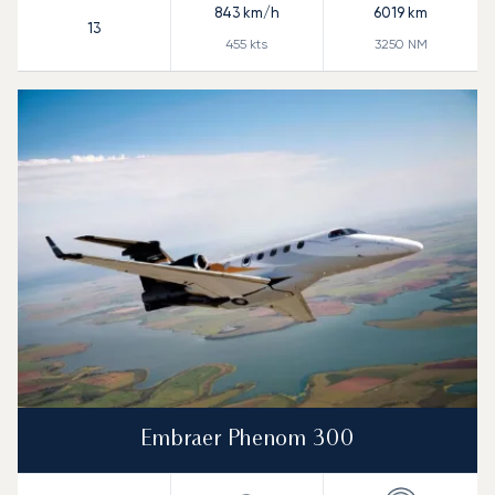
843
km/h
6019
km
13
455
kts
3250
NM
Embraer Phenom 300