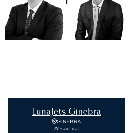
LunaJets Ginebra
GINEBRA
29 Rue Lect