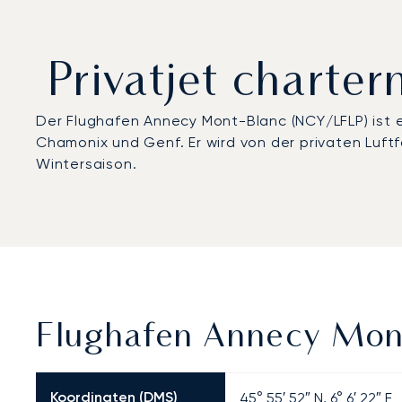
Privatjet chart
Der Flughafen Annecy Mont-Blanc (NCY/LFLP) ist e
Chamonix und Genf. Er wird von der privaten Luf
Wintersaison.
Flughafen Annecy Mont
Koordinaten (DMS)
45° 55′ 52″ N, 6° 6′ 22″ E