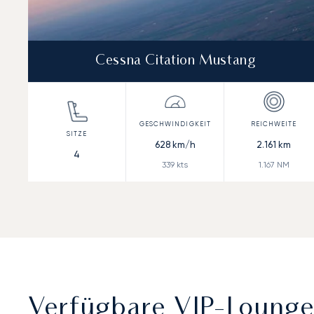
Cessna Citation Mustang
628
km/h
2.161
km
4
339
kts
1.167
NM
Verfügbare VIP-Loung