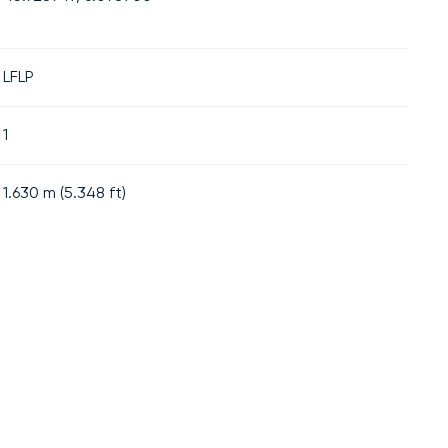
LFLP
1
1.630
m (
5.348
ft)