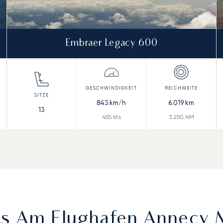
Embraer Legacy 600
843
km/h
6.019
km
13
455
kts
3.250
NM
es Am Flughafen Annecy 