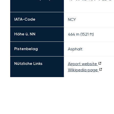
IATA-Code
NCY
Höhe ü. NN
464 m (1521 ft)
Pistenbelag
Asphalt
Nützliche Links
Airport website
Wikipedia page