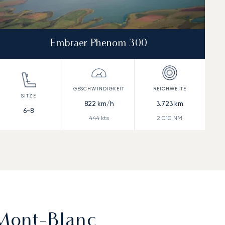
Embraer Phenom 300
822
km/h
3.723
km
6-8
444
kts
2.010
NM
Mont-Blanc