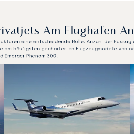
rivatjets Am Flughafen 
 Faktoren eine entscheidende Rolle: Anzahl der Passagi
d die am häufigsten gecharterten Flugzeugmodelle von 
nd Embraer Phenom 300.
 Flugzeugmodelle nach Anzahl der Flugbewegungen im Jahr
Sitze
chweite (km)