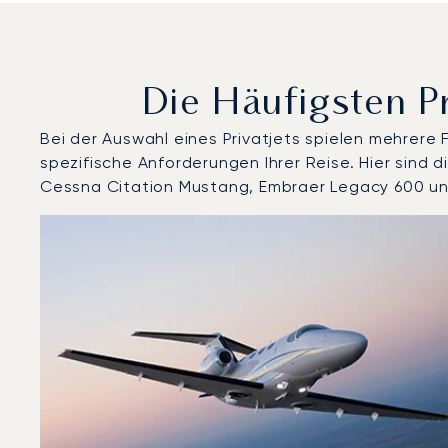
Die Häufigsten P
Bei der Auswahl eines Privatjets spielen mehrere
spezifische Anforderungen Ihrer Reise. Hier sin
Cessna Citation Mustang, Embraer Legacy 600 u
Flughafen Annecy Mont-Blanc : Die 3 meistgeflogenen
Foto des Flugzeugs
Flugzeugmodell
Geschwindigkeit (km/h)
Geschwindigkeit (Knoten)
Rei
Reichweite (NM)