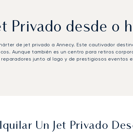
Jet Privado desde o 
árter de jet privado a Annecy. Este cautivador destino
ricos. Aunque también es un centro para retiros corpora
 reparadores junto al lago y de prestigiosos eventos e
n función de su agenda, con la flexibilidad de despe
te que le espera en el Port des Marquisats.
osa certificación ARGUS®, nuestro compromiso con los
d, sabiendo que su alquiler de jet privado a Annecy se
quilar Un Jet Privado D