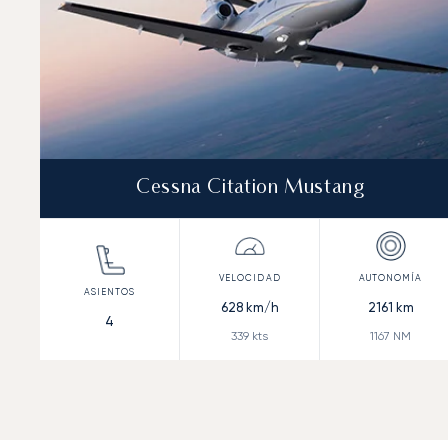
Cessna Citation Mustang
628
km/h
2161
km
4
339
kts
1167
NM