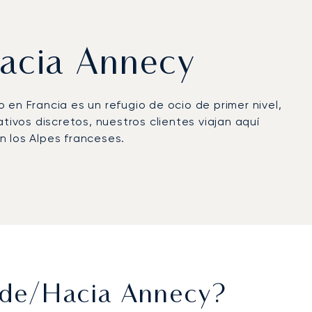
hacia Annecy
 en Francia es un refugio de ocio de primer nivel,
tivos discretos, nuestros clientes viajan aquí
n los Alpes franceses.
gar cuando usted lo desee. Llegará renovado,
 más altos estándares de seguridad está más que
 gestiona con un nivel de atención inigualable.
esde/hacia Annecy?