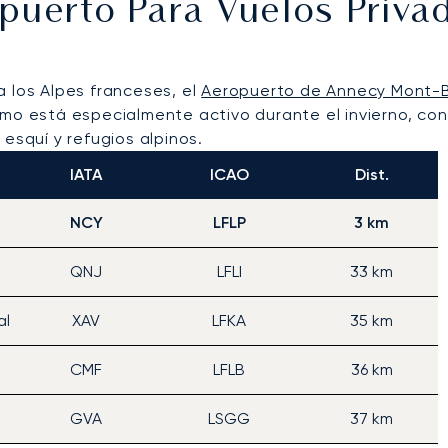
opuerto Para Vuelos Priv
a los Alpes franceses, el
Aeropuerto de Annecy Mont-
mo está especialmente activo durante el invierno, con 
esquí y refugios alpinos.
IATA
ICAO
Dist.
NCY
LFLP
3 km
QNJ
LFLI
33 km
al
XAV
LFKA
35 km
CMF
LFLB
36 km
GVA
LSGG
37 km