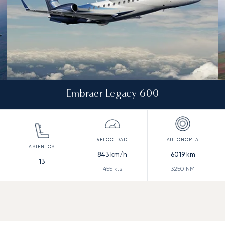
Embraer Legacy 600
843
km/h
6019
km
13
455
kts
3250
NM