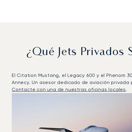
¿Qué Jets Privados
El Citation Mustang, el Legacy 600 y el Phenom 3
Annecy. Un asesor dedicado de aviación privada p
Contacte con una de nuestras oficinas locales
.
Annecy : Los 3 modelos de aeronave más operados po
Foto de la aeronave
Modelo de aeronave
Asiento
Velocidad (km/h)
Velocidad (nudos)
Autonomía 
Autonomía (NM)