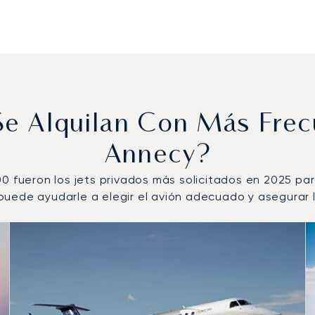
 Se Alquilan Con Más Fre
Annecy?
00 fueron los jets privados más solicitados en 2025 pa
uede ayudarle a elegir el avión adecuado y asegurar la
r número de movimientos de vuelo en 2025
s
(km)