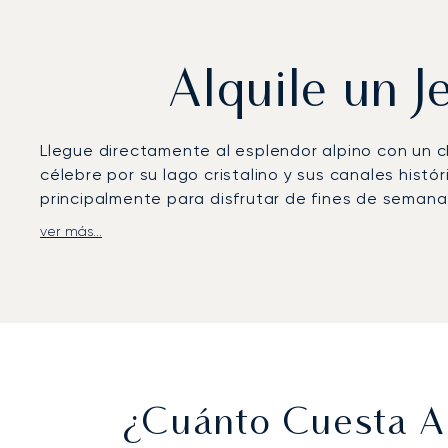
Alquile un 
Llegue directamente al esplendor alpino con un ch
célebre por su lago cristalino y sus canales histó
principalmente para disfrutar de fines de semana
ver más...
En LunaJets, diseñamos su vuelo completamente e
listo para su traslado al hotel, su reunión o el ya
Como primer bróker europeo en obtener la rigur
demostrado. Esto le proporciona total tranquilida
¿Cuánto Cuesta Al