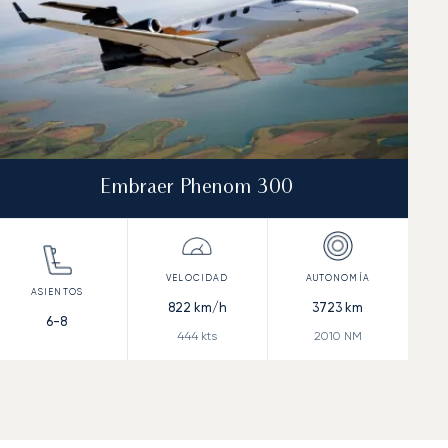
Embraer Phenom 300
822
km/h
3723
km
6-8
444
kts
2010
NM