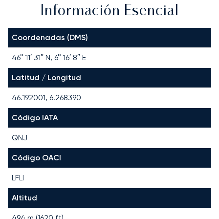
Información Esencial
Coordenadas (DMS)
46° 11′ 31″ N, 6° 16′ 8″ E
Latitud / Longitud
46.192001, 6.268390
Código IATA
QNJ
Código OACI
LFLI
Altitud
494 m (1620 ft)