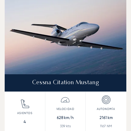
Velocidad (km/h)
Velocidad (nudos)
Autonomía (km
Autonomía (NM)
Cessna Citation Mustang
628
km/h
2161
km
4
339
kts
1167
NM