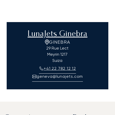
LunaJets Ginebra
GINEBRA
29 Rue Lect
Meyrin
1217
Suiza
+41 22 782 12 12
geneva@lunajets.com