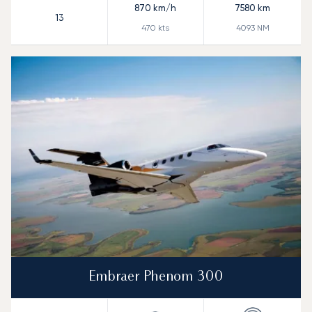
870
km/h
7580
km
13
470
kts
4093
NM
Embraer Phenom 300