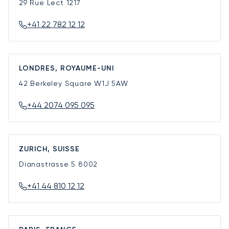
29 Rue Lect
1217
+41 22 782 12 12
LONDRES, ROYAUME-UNI
42 Berkeley Square
W1J 5AW
+44 2074 095 095
ZURICH, SUISSE
Dianastrasse 5
8002
+41 44 810 12 12