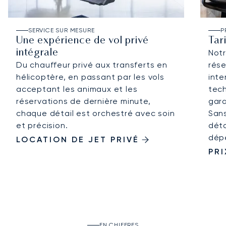
SERVICE SUR MESURE
P
Une expérience de vol privé
Tar
intégrale
Not
Du chauffeur privé aux transferts en
rése
hélicoptère, en passant par les vols
inte
acceptant les animaux et les
tech
réservations de dernière minute,
gara
chaque détail est orchestré avec soin
Sans
et précision.
déta
dép
LOCATION DE JET PRIVÉ
PRI
EN CHIFFRES