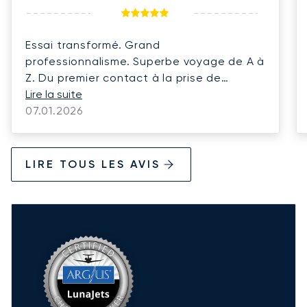
Essai transformé. Grand
professionnalisme. Superbe voyage de A à
Z. Du premier contact à la prise de
possession du véhicule de location dans
Lire la suite
la ville de destination.
07.01.2026
LIRE TOUS LES AVIS