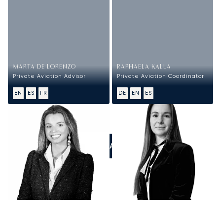
MARTA DE LORENZO
RAPHAELA KALLA
Private Aviation Advisor
Private Aviation Coordinator
EN
ES
FR
DE
EN
ES
LLÁMANOS