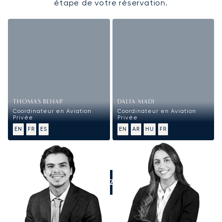
étape de votre réservation.
THOMAS BEHAR
DALIA MADI
Coordinateur en Aviation
Coordinateur en Aviation
Privée
Privée
EN
FR
ES
EN
AR
HU
FR
APPELEZ-NOUS