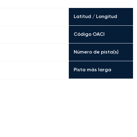
Latitud / Longitud
Código OACI
Número de pista(s)
Pista más larga