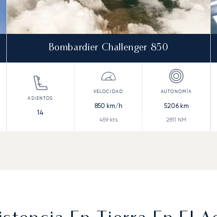
Bombardier Challenger 850
850
km/h
5206
km
14
459
kts
2811
NM