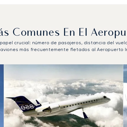
Más Comunes En El Aeropu
n papel crucial: número de pasajeros, distancia del vue
de aviones más frecuentemente fletados al Aeropuerto 
elos de aeronave más operados por número de movimientos 
s
(km)