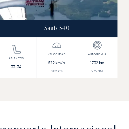
Saab 340
522
km/h
1732
km
33-34
282
kts
935
NM