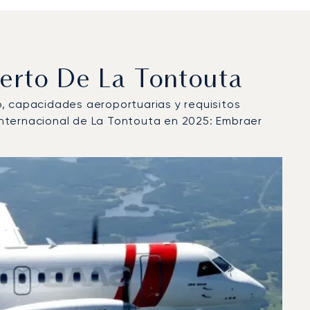
erto De La Tontouta
lo, capacidades aeroportuarias y requisitos
Internacional de La Tontouta en 2025: Embraer
de vuelo en 2025