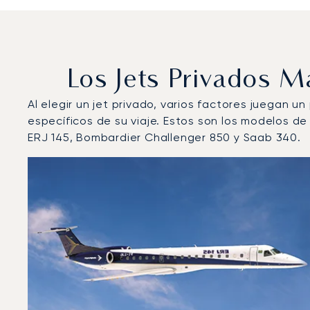
Los Jets Privados 
Al elegir un jet privado, varios factores juegan u
específicos de su viaje. Estos son los modelos 
ERJ 145, Bombardier Challenger 850 y Saab 340.
Aeropuerto Internacional de La Tontouta : Los 3 mod
Foto de la aeronave
Modelo de aeronave
Asiento
Velocidad (km/h)
Velocidad (nudos)
Autonomía 
Autonomía (NM)