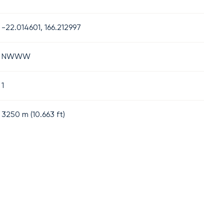
-22.014601, 166.212997
NWWW
1
3250
m (
10.663
ft)