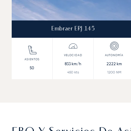
Embraer ERJ 145
833
km/h
2222
km
50
450
kts
1200
NM