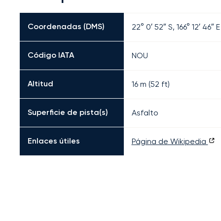
Coordenadas (DMS)
22° 0′ 52″ S, 166° 12′ 46″ E
Código IATA
NOU
Altitud
16 m (52 ft)
Superficie de pista(s)
Asfalto
Enlaces útiles
Página de Wikipedia