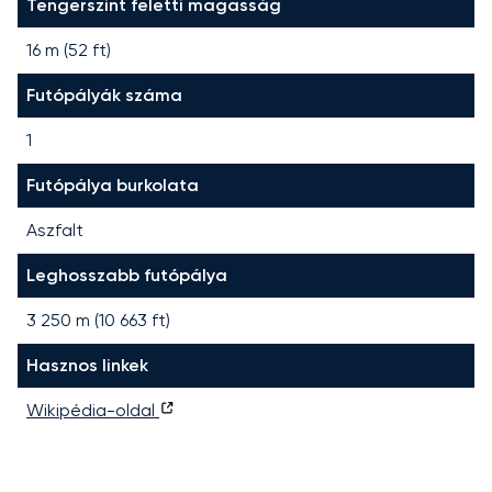
Tengerszint feletti magasság
16 m (52 ft)
Futópályák száma
1
Futópálya burkolata
Aszfalt
Leghosszabb futópálya
3 250
m (
10 663
ft)
Hasznos linkek
Wikipédia-oldal