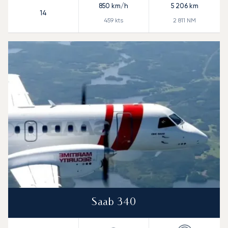
850
km/h
5 206
km
14
459
kts
2 811
NM
Saab 340