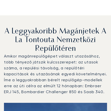
A Leggyakoribb Magánjetek A
La Tontouta Nemzetközi
Repülőtéren
Amikor magánrepülőgépet választ utazásához,
több tényező játszik kulcsszerepet: az utasok
száma, a repülési távolság, a repülőtéri
kapacitások és utazásának egyedi követelményei.
Íme a leggyakrabban bérelt repülőgép-modellek
erre az úti célra az elmúlt 12 hónapban: Embraer
ERJ 145, Bombardier Challenger 850 és Saab 340.
La Tontouta nemzetközi repülőtér : A 3 legtöbbet repült 
Repülőgép fotója
Repülőgép-típus
Ülőhelyek