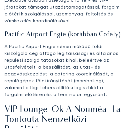
Executive aviation üzletága charter- és VIP-
járatokat támogat utazástámogatással, forgalmi
előtéri kiszolgálással, üzemanyag-feltöltés és
vámkezelés koordinálásával.
Pacific Airport Engie (korábban Cofely)
A Pacific Airport Engie néven működő földi
kiszolgáló cég átfogó légitársasági és általános
repülési szolgáltatásokat kínál, beleértve az
utasfelvételt, a beszállítást, az utas- és
poggyászkezelést, a catering koordinálását, a
repülőgépek földi irányítását (marshalling),
valamint a légi teherszállítási logisztikát a
forgalmi előtéren és a terminálon egyaránt.
VIP Lounge-Ok A Nouméa–La
Tontouta Nemzetközi