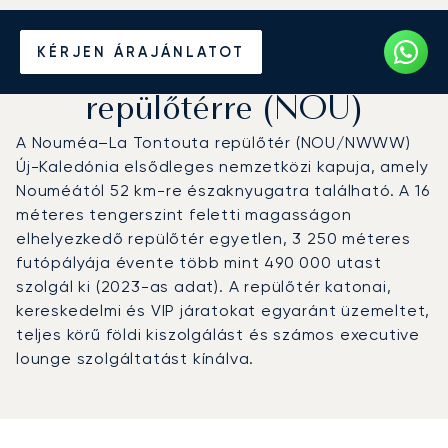
Magánrepülőgép bérlése a
KÉRJEN ÁRAJÁNLATOT
La Tontouta nemzetközi
repülőtérre (NOU)
A Nouméa–La Tontouta repülőtér (NOU/NWWW)
Új-Kaledónia elsődleges nemzetközi kapuja, amely
Nouméától 52 km-re északnyugatra található. A 16
méteres tengerszint feletti magasságon
elhelyezkedő repülőtér egyetlen, 3 250 méteres
futópályája évente több mint 490 000 utast
szolgál ki (2023-as adat). A repülőtér katonai,
kereskedelmi és VIP járatokat egyaránt üzemeltet,
teljes körű földi kiszolgálást és számos executive
lounge szolgáltatást kínálva.