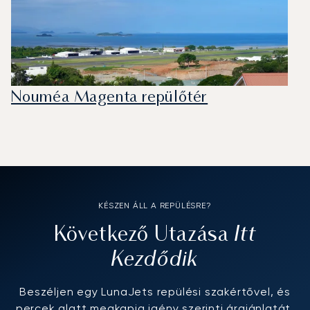
Nouméa Magenta repülőtér
KÉSZEN ÁLL A REPÜLÉSRE?
Itt
Következő Utazása
Kezdődik
Beszéljen egy LunaJets repülési szakértővel, és
percek alatt megkapja igény szerinti árajánlatát.