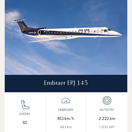
Sebesség (km/h)
Sebesség (csomó)
Hatótávolság (km)
Hatótávolság (NM)
Embraer ERJ 145
833
km/h
2 222
km
50
450
kts
1 200
NM