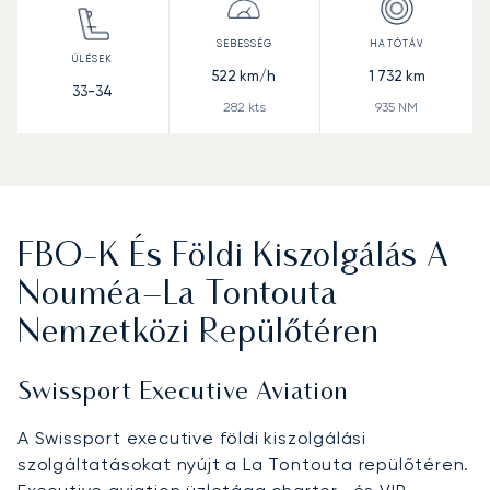
522
km/h
1 732
km
33-34
282
kts
935
NM
FBO-K És Földi Kiszolgálás A
Nouméa–La Tontouta
Nemzetközi Repülőtéren
Swissport Executive Aviation
A Swissport executive földi kiszolgálási
szolgáltatásokat nyújt a La Tontouta repülőtéren.