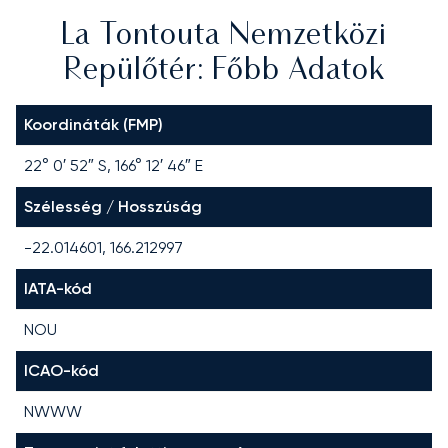
La Tontouta Nemzetközi
Repülőtér: Főbb Adatok
Koordináták (FMP)
22° 0′ 52″ S, 166° 12′ 46″ E
Szélesség / Hosszúság
-22.014601, 166.212997
IATA-kód
NOU
ICAO-kód
NWWW