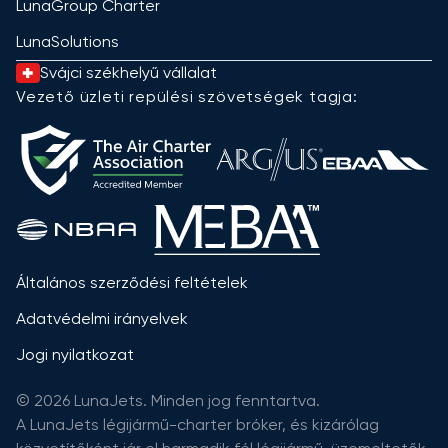
LunaGroup Charter
LunaSolutions
Svájci székhelyű vállalat
Vezető üzleti repülési szövetségek tagja:
Általános szerződési feltételek
Adatvédelmi irányelvek
Jogi nyilatkozat
© 2026 LunaJets. Minden jog fenntartva.
A LunaJets légijármű-charter bróker, és kizárólag