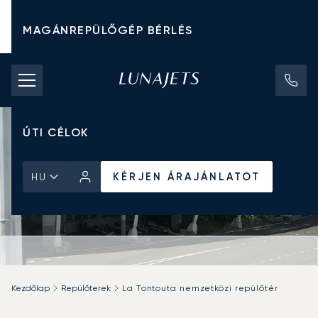
MAGÁNREPÜLŐGÉP BÉRLÉS
CHARTER ÁRAK
MAGÁNREPÜLŐGÉPEK
ÚTI CÉLOK
KÉRJEN ÁRAJÁNLATOT
HU
Kezdőlap
Repülőterek
La Tontouta nemzetközi repülőtér