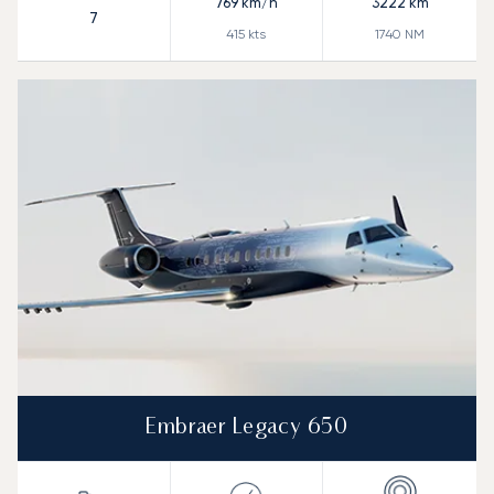
769
km/h
3222
km
7
415
kts
1740
NM
Embraer Legacy 650