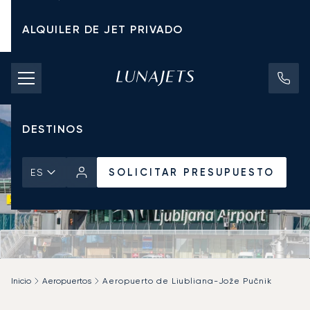
ALQUILER DE JET PRIVADO
TARIFAS DE CHÁRTER
JETS PRIVADOS
DESTINOS
SOLICITAR PRESUPUESTO
ES
Inicio
Aeropuertos
Aeropuerto de Liubliana-Jože Pučnik