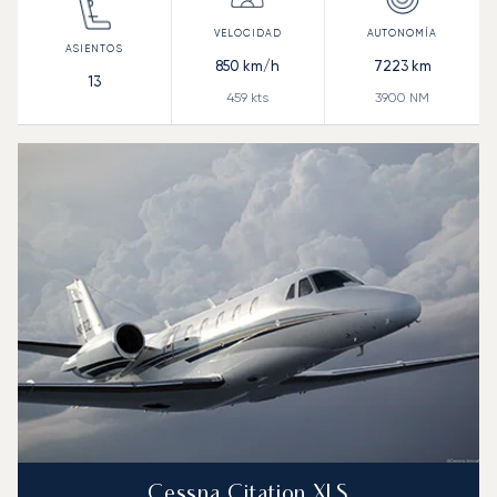
850
km/h
7223
km
13
459
kts
3900
NM
Cessna Citation XLS