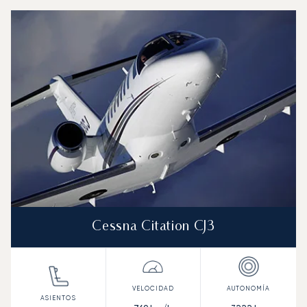
Aeropuerto de Liubliana-Jože Pučnik : Los 3 modelos de
Foto de la aeronave
Modelo de aeronave
Asientos
Velocidad (km/h)
Velocidad (nudos)
Autonomía (km
Autonomía (NM)
Cessna Citation CJ3