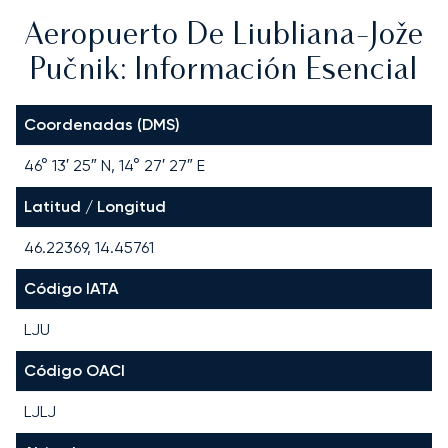
Aeropuerto De Liubliana-Jože
Pučnik: Información Esencial
Coordenadas (DMS)
46° 13′ 25″ N, 14° 27′ 27″ E
Latitud / Longitud
46.22369, 14.45761
Código IATA
LJU
Código OACI
LJLJ