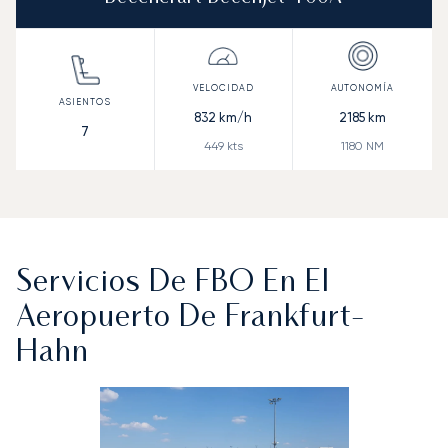
832
km/h
2185
km
7
449
kts
1180
NM
Servicios De FBO En El
Aeropuerto De Frankfurt-
Hahn