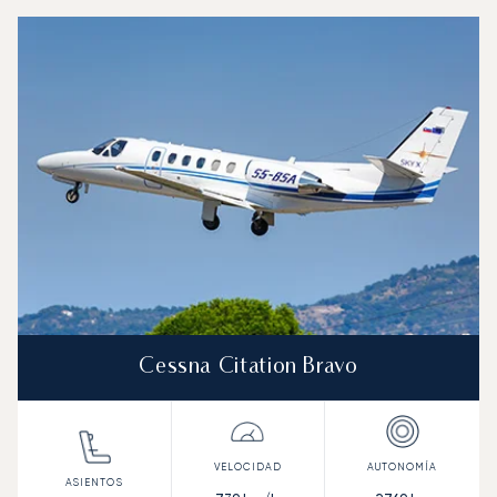
Aeropuerto de Fráncfort-Hahn : Los 3 modelos de aeron
Foto de la aeronave
Modelo de aeronave
Asientos
Velocidad (km/h)
Velocidad (nudos)
Autonomía (km
Autonomía (NM)
Cessna Citation Bravo