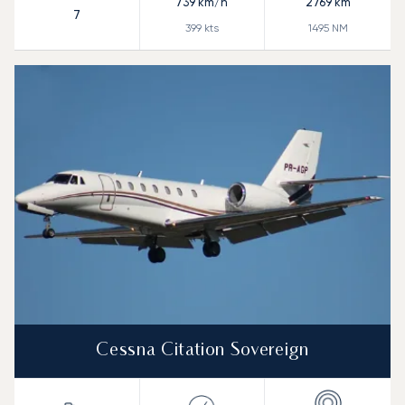
739
km/h
2769
km
7
399
kts
1495
NM
Cessna Citation Sovereign