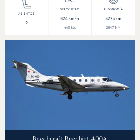
824
km/h
5273
km
9
445
kts
2847
NM
Beechcraft Beechjet 400A