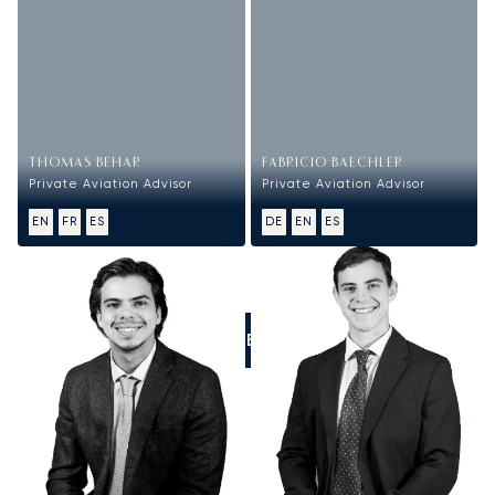
THOMAS BEHAR
FABRICIO BAECHLER
Private Aviation Advisor
Private Aviation Advisor
EN
FR
ES
DE
EN
ES
LLÁMENOS