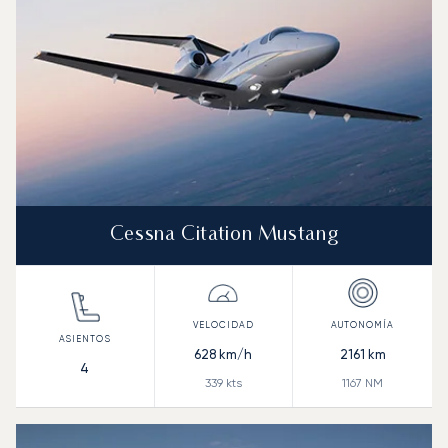
Cessna Citation Mustang
628
km/h
2161
km
4
339
kts
1167
NM