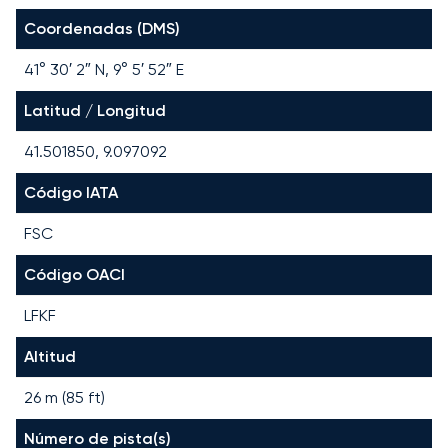
Coordenadas (DMS)
41° 30′ 2″ N, 9° 5′ 52″ E
Latitud / Longitud
41.501850, 9.097092
Código IATA
FSC
Código OACI
LFKF
Altitud
26 m (85 ft)
Número de pista(s)