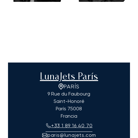
LunaJets París
PARÍS
9 Rue du Faubourg
Saint-Honoré
París
75008
Francia
+33 1 89 16 40 70
paris@lunajets.com