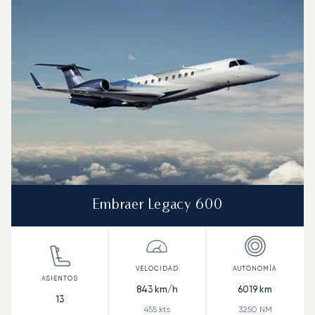
Embraer Legacy 600
843
km/h
6019
km
13
455
kts
3250
NM