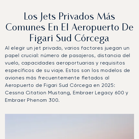
Los Jets Privados Más
Comunes En El Aeropuerto De
Figari Sud Córcega
Al elegir un jet privado, varios factores juegan un
papel crucial: número de pasajeros, distancia del
vuelo, capacidades aeroportuarias y requisitos
específicos de su viaje. Estos son los modelos de
aviones más frecuentemente fletados al
Aeropuerto de Figari Sud Córcega en 2025:
Cessna Citation Mustang, Embraer Legacy 600 y
Embraer Phenom 300.
Aeropuerto de Figari Sud Córcega : Los 3 modelos de ae
Foto de la aeronave
Modelo de aeronave
Asientos
Velocidad (km/h)
Velocidad (nudos)
Autonomía (km
Autonomía (NM)