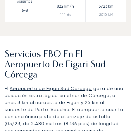
822
km/h
3723
km
6-8
444
kts
2010
NM
Servicios FBO En El
Aeropuerto De Figari Sud
Córcega
El
Aeropuerto de Figari Sud Córcega
goza de una
ubicación estratégica en el sur de Córcega, a
unos 3 km al noroeste de Figari y 25 km al
suroeste de Porto-Vecchio. El aeropuerto cuenta
con una única pista de aterrizaje de asfalto
(05/23) de 2.480 metros (8.136 pies) de longitud,
con capacidad para una amplia gama de