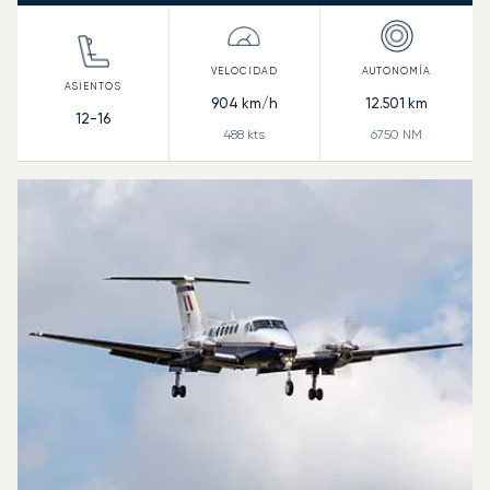
904
km/h
12.501
km
12-16
488
kts
6750
NM