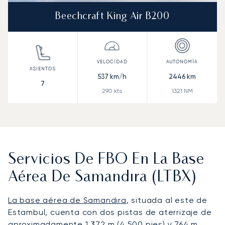
Beechcraft King Air B200
537
km/h
2446
km
7
290
kts
1321
NM
Servicios De FBO En La Base
Aérea De Samandıra (LTBX)
La base aérea de Samandıra
, situada al este de
Estambul, cuenta con dos pistas de aterrizaje de
aproximadamente 1.372 m (4.500 pies) y 764 m