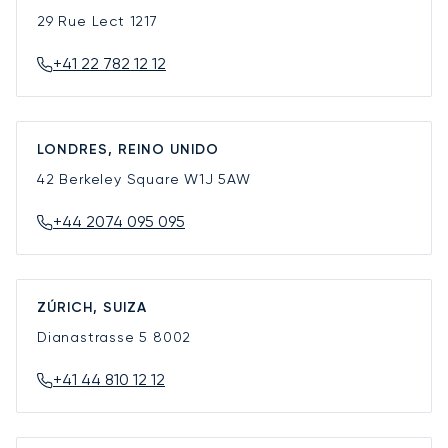
29 Rue Lect
1217
+41 22 782 12 12
LONDRES, REINO UNIDO
42 Berkeley Square
W1J 5AW
+44 2074 095 095
ZÚRICH, SUIZA
Dianastrasse 5
8002
+41 44 810 12 12