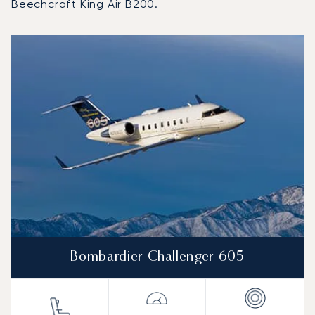
Beechcraft King Air B200.
Base Aérea del Ejército de Samandıra : Los 3 modelos d
Foto de la aeronave
Modelo de aeronave
Asientos
Velocidad (km/h)
Velocidad (nudos)
Autonomía (km
Autonomía (NM)
Bombardier Challenger 605