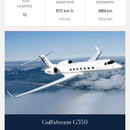
870
km/h
6856
km
10
470
kts
3702
NM
Gulfstream G550