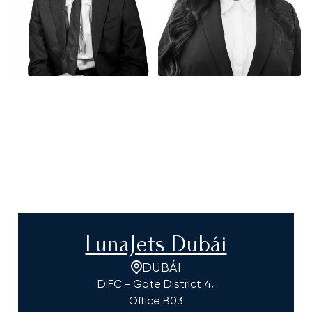
LunaJets Dubái
DUBÁI
DIFC - Gate District 4,
Office B03