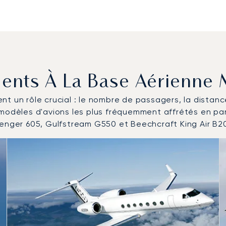
quents À La Base Aérienne 
uent un rôle crucial : le nombre de passagers, la distan
 modèles d'avions les plus fréquemment affrétés en p
lenger 605, Gulfstream G550 et Beechcraft King Air B2
 d'aéronefs les plus fréquentés en nombre de mouvements e