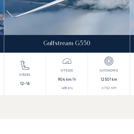
Gulfstream G550
904
km/h
12 501
km
12-16
488
kts
6 750
NM