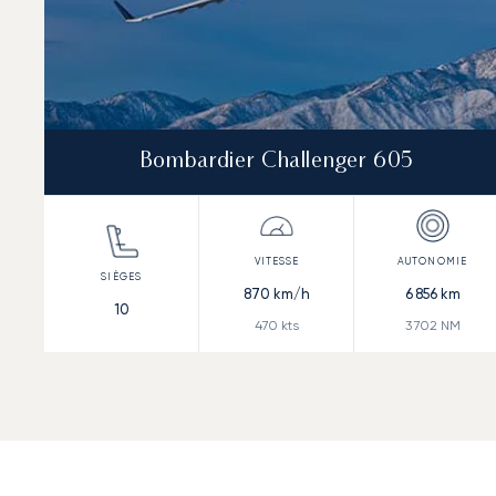
Bombardier Challenger 605
870
km/h
6 856
km
10
470
kts
3 702
NM