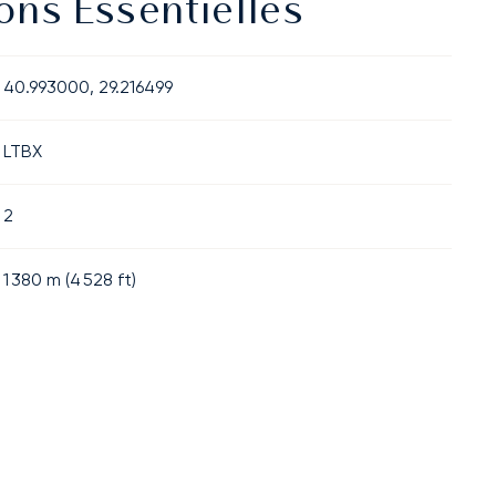
ons Essentielles
40.993000, 29.216499
LTBX
2
1 380
m (
4 528
ft)