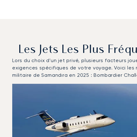
Les Jets Les Plus Fré
Lors du choix d'un jet privé, plusieurs facteurs jo
exigences spécifiques de votre voyage. Voici les
militaire de Samandıra en 2025 : Bombardier Chal
Base aérienne militaire de Samandıra : Les 3 modèles
Photo de l'aéronef
Modèle d'aéronef
Sièges
Vitesse (km/h)
Vitesse (nœuds)
Autonomie (km)
Autonomie (NM)