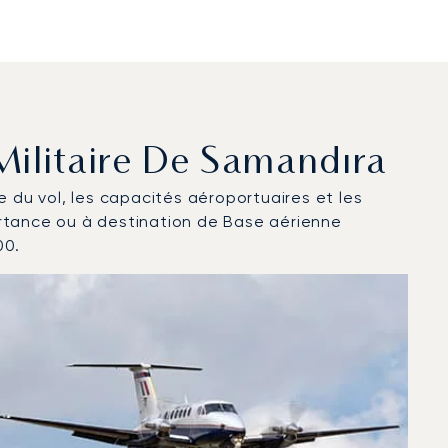
Militaire De Samandıra
ce du vol, les capacités aéroportuaires et les
artance ou à destination de Base aérienne
00.
n 2025