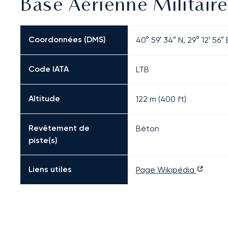
Base Aérienne Militaire
Coordonnées (DMS)
40° 59′ 34″ N, 29° 12′ 56″ 
Code IATA
LTB
Altitude
122 m (400 ft)
Revêtement de
Béton
piste(s)
Liens utiles
Page Wikipédia