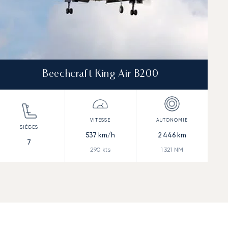
Beechcraft King Air B200
537
km/h
2 446
km
7
290
kts
1 321
NM