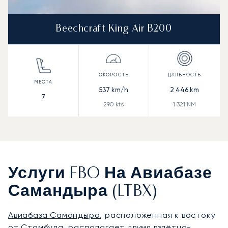
Beechcraft King Air B200
537
km/h
2 446
km
7
290
kts
1 321
NM
Услуги FBO На Авиабазе
Самандыра (LTBX)
Авиабаза Самандыра
, расположенная к востоку
от Стамбула, располагает двумя взлётно-