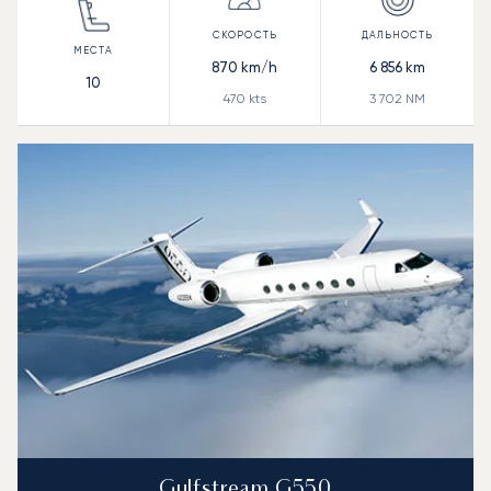
870
km/h
6 856
km
10
470
kts
3 702
NM
Gulfstream G550