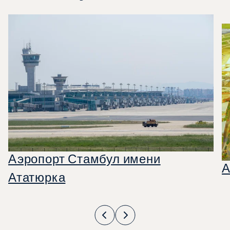
Аэропорт Стамбул имени
А
Ататюрка