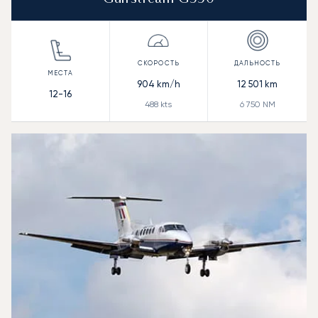
904
km/h
12 501
km
12-16
488
kts
6 750
NM