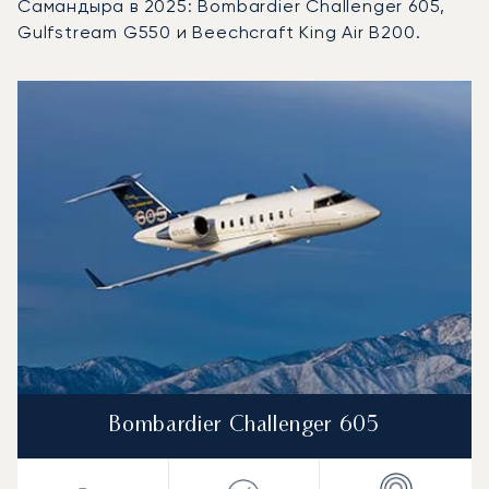
Самандыра в 2025: Bombardier Challenger 605,
Gulfstream G550 и Beechcraft King Air B200.
Военная авиабаза Самандыра : 3 наиболее востребован
Фото воздушного судна
Модель воздушного судна
Скорость (км/ч)
Скорость (узлы)
Дал
Дальность (NM)
Bombardier Challenger 605