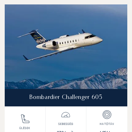
Samandıra Katonai Légibázis : A 3 legtöbbet repült repül
Repülőgép fotója
Repülőgép-típus
Ülőhelyek
Sebesség (km/h)
Sebesség (csomó)
Hatótávolság (km)
Hatótávolság (NM)
Bombardier Challenger 605