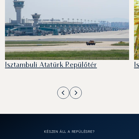
Isztambuli Atatürk Repülőtér
I
KÉSZEN ÁLL A REPÜLÉSRE?