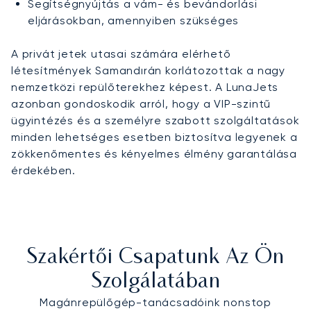
Segítségnyújtás a vám- és bevándorlási
eljárásokban, amennyiben szükséges
A privát jetek utasai számára elérhető
létesítmények Samandırán korlátozottak a nagy
nemzetközi repülőterekhez képest. A LunaJets
azonban gondoskodik arról, hogy a VIP-szintű
ügyintézés és a személyre szabott szolgáltatások
minden lehetséges esetben biztosítva legyenek a
zökkenőmentes és kényelmes élmény garantálása
érdekében.
Szakértői Csapatunk Az Ön
Szolgálatában
Magánrepülőgép-tanácsadóink nonstop