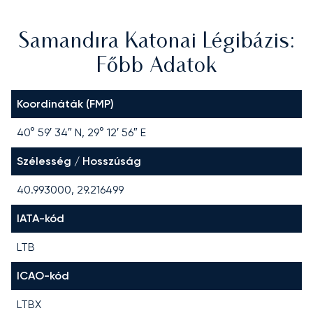
Samandıra Katonai Légibázis:
Főbb Adatok
Koordináták (FMP)
40° 59′ 34″ N, 29° 12′ 56″ E
Szélesség / Hosszúság
40.993000, 29.216499
IATA-kód
LTB
ICAO-kód
LTBX