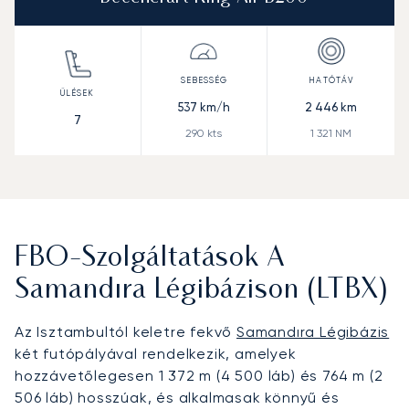
537
km/h
2 446
km
7
290
kts
1 321
NM
FBO-Szolgáltatások A
Samandıra Légibázison (LTBX)
Az Isztambultól keletre fekvő
Samandıra Légibázis
két futópályával rendelkezik, amelyek
hozzávetőlegesen 1 372 m (4 500 láb) és 764 m (2
506 láb) hosszúak, és alkalmasak könnyű és