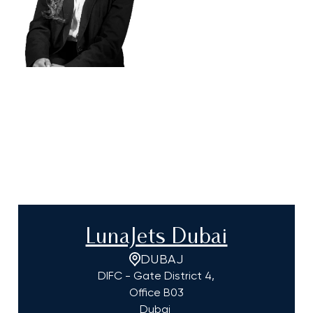
LunaJets Dubai
DUBAJ
DIFC - Gate District 4,
Office B03
Dubaj