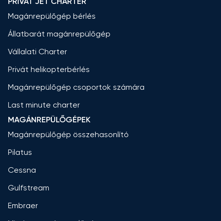
PRIVÁT JET CHARTER
Magánrepülőgép bérlés
Állatbarát magánrepülőgép
Vállalati Charter
Privát helikopterbérlés
Magánrepülőgép csoportok számára
Last minute charter
MAGÁNREPÜLŐGÉPEK
Magánrepülőgép összehasonlító
Pilatus
Cessna
Gulfstream
Embraer