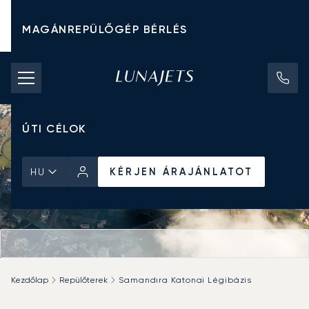
MAGÁNREPÜLŐGÉP BÉRLÉS
CHARTER ÁRAK
MAGÁNREPÜLŐGÉPEK
ÚTI CÉLOK
KÉRJEN ÁRAJÁNLATOT
HU
Kezdőlap
Repülőterek
Samandıra Katonai Légibázis