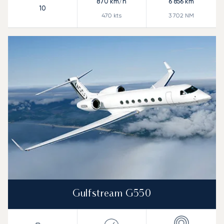
870
km/h
6 856
km
10
470
kts
3 702
NM
Gulfstream G550