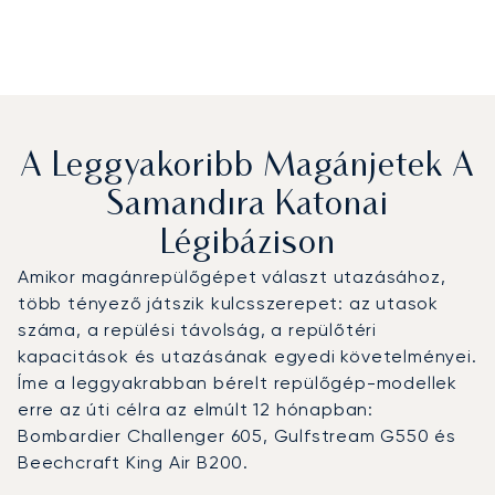
A Leggyakoribb Magánjetek A
Samandıra Katonai
Légibázison
Amikor magánrepülőgépet választ utazásához,
több tényező játszik kulcsszerepet: az utasok
száma, a repülési távolság, a repülőtéri
kapacitások és utazásának egyedi követelményei.
Íme a leggyakrabban bérelt repülőgép-modellek
erre az úti célra az elmúlt 12 hónapban:
Bombardier Challenger 605, Gulfstream G550 és
Beechcraft King Air B200.