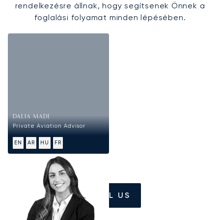
rendelkezésre állnak, hogy segítsenek Önnek a
foglalási folyamat minden lépésében.
DALIA MADI
Private Aviation Advisor
EN
AR
HU
FR
CALL US