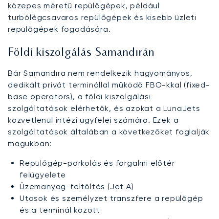
közepes méretű repülőgépek, például
turbólégcsavaros repülőgépek és kisebb üzleti
repülőgépek fogadására.
Földi kiszolgálás Samandırán
Bár Samandıra nem rendelkezik hagyományos,
dedikált privát terminállal működő FBO-kkal (fixed-
base operators), a földi kiszolgálási
szolgáltatások elérhetők, és azokat a LunaJets
közvetlenül intézi ügyfelei számára. Ezek a
szolgáltatások általában a következőket foglalják
magukban:
Repülőgép-parkolás és forgalmi előtér
felügyelete
Üzemanyag-feltöltés (Jet A)
Utasok és személyzet transzfere a repülőgép
és a terminál között