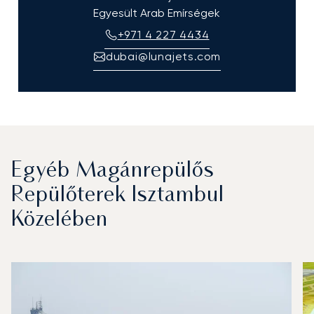
Egyesült Arab Emírségek
+971 4 227 4434
dubai@lunajets.com
Egyéb Magánrepülős
Repülőterek Isztambul
Közelében