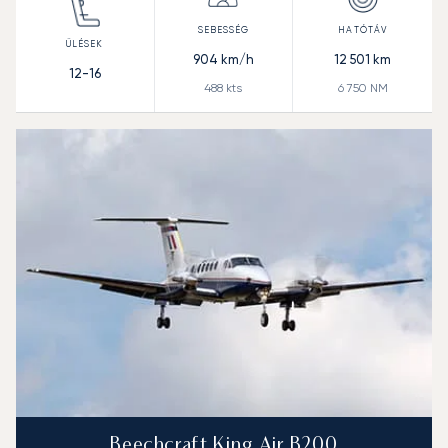
904
km/h
12 501
km
12-16
488
kts
6 750
NM
Beechcraft King Air B200