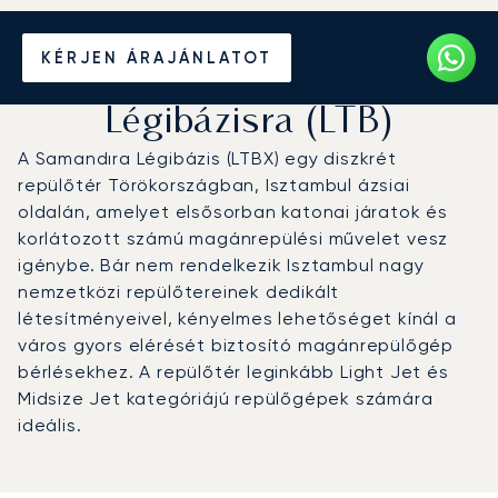
Magánrepülőgép bérlése a
KÉRJEN ÁRAJÁNLATOT
Samandıra Katonai
Légibázisra (LTB)
A Samandıra Légibázis (LTBX) egy diszkrét
repülőtér Törökországban, Isztambul ázsiai
oldalán, amelyet elsősorban katonai járatok és
korlátozott számú magánrepülési művelet vesz
igénybe. Bár nem rendelkezik Isztambul nagy
nemzetközi repülőtereinek dedikált
létesítményeivel, kényelmes lehetőséget kínál a
város gyors elérését biztosító magánrepülőgép
bérlésekhez. A repülőtér leginkább Light Jet és
Midsize Jet kategóriájú repülőgépek számára
ideális.